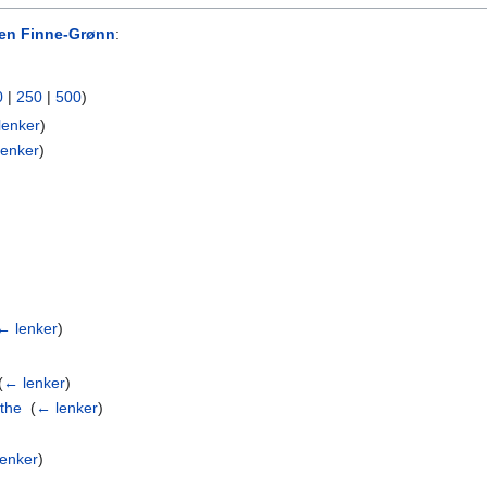
sen Finne-Grønn
:
0
|
250
|
500
)
lenker
)
lenker
)
← lenker
)
(
← lenker
)
the
‎
(
← lenker
)
enker
)