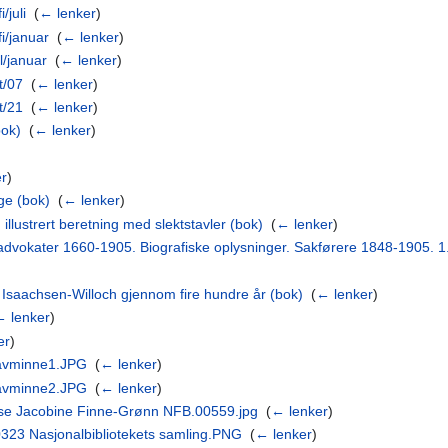
/juli
‎
(
← lenker
)
i/januar
‎
(
← lenker
)
l/januar
‎
(
← lenker
)
t/07
‎
(
← lenker
)
t/21
‎
(
← lenker
)
bok)
‎
(
← lenker
)
er
)
ge (bok)
‎
(
← lenker
)
illustrert beretning med slektstavler (bok)
‎
(
← lenker
)
advokater 1660-1905. Biografiske oplysninger. Sakførere 1848-1905. 1.
Isaachsen-Willoch gjennom fire hundre år (bok)
‎
(
← lenker
)
← lenker
)
er
)
ravminne1.JPG
‎
(
← lenker
)
ravminne2.JPG
‎
(
← lenker
)
ase Jacobine Finne-Grønn NFB.00559.jpg
‎
(
← lenker
)
323 Nasjonalbibliotekets samling.PNG
‎
(
← lenker
)