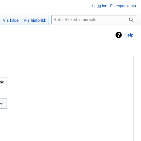
Logg inn
Etterspør konto
Søk
Vis kilde
Vis historikk
Hjelp