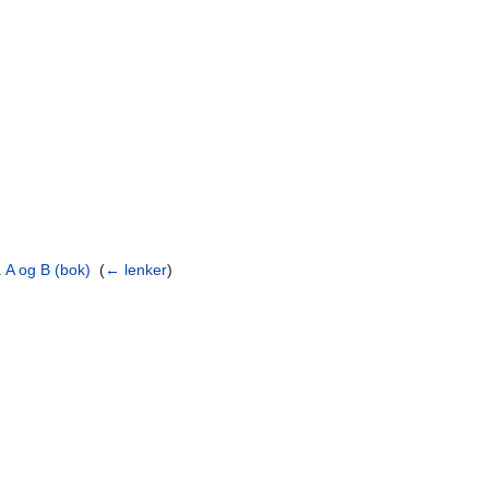
 A og B (bok)
‎
(
← lenker
)