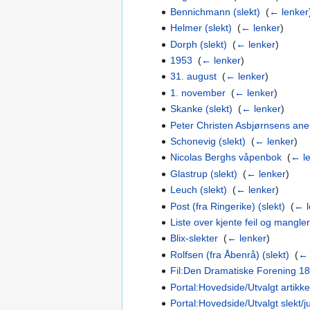
Bennichmann (slekt)
‎
(
← lenker
Helmer (slekt)
‎
(
← lenker
)
Dorph (slekt)
‎
(
← lenker
)
1953
‎
(
← lenker
)
31. august
‎
(
← lenker
)
1. november
‎
(
← lenker
)
Skanke (slekt)
‎
(
← lenker
)
Peter Christen Asbjørnsens ane
Schonevig (slekt)
‎
(
← lenker
)
Nicolas Berghs våpenbok
‎
(
← l
Glastrup (slekt)
‎
(
← lenker
)
Leuch (slekt)
‎
(
← lenker
)
Post (fra Ringerike) (slekt)
‎
(
← l
Liste over kjente feil og mangle
Blix-slekter
‎
(
← lenker
)
Rolfsen (fra Åbenrå) (slekt)
‎
(
← 
Fil:Den Dramatiske Forening 1
Portal:Hovedside/Utvalgt artikke
Portal:Hovedside/Utvalgt slekt/ju