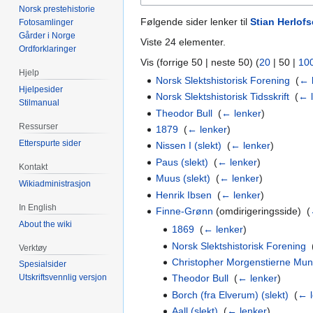
Norsk prestehistorie
Følgende sider lenker til
Stian Herlof
Fotosamlinger
Gårder i Norge
Viste 24 elementer.
Ordforklaringer
Vis (
forrige 50
|
neste 50
) (
20
|
50
|
10
Hjelp
Norsk Slektshistorisk Forening
‎
(
← 
Hjelpesider
Norsk Slektshistorisk Tidsskrift
‎
(
← 
Stilmanual
Theodor Bull
‎
(
← lenker
)
Ressurser
1879
‎
(
← lenker
)
Etterspurte sider
Nissen I (slekt)
‎
(
← lenker
)
Paus (slekt)
‎
(
← lenker
)
Kontakt
Muus (slekt)
‎
(
← lenker
)
Wikiadministrasjon
Henrik Ibsen
‎
(
← lenker
)
In English
Finne-Grønn
(omdirigeringsside) ‎
(
About the wiki
1869
‎
(
← lenker
)
Norsk Slektshistorisk Forening
‎
Verktøy
Christopher Morgenstierne Mun
Spesialsider
Theodor Bull
‎
(
← lenker
)
Utskriftsvennlig versjon
Borch (fra Elverum) (slekt)
‎
(
← l
Aall (slekt)
‎
(
← lenker
)