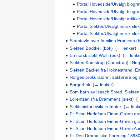
Portal:Hovedside/Utvalgt biografi
Portal:Hovedside/Utvalgt biograf
Portal:Hovedside/Utvalgt artikke
Portal:Slekter/Utvalgt norsk slek
Portal:Slekter/Utvalgt norsk slek
Stamtavle over familien Erpecom (
Slekten Bødtker (bok)
‎
(
← lenker
)
En norsk slekt Wolff (bok)
‎
(
← lenk
Slekten Kamstrup (Camstrup) i Nor
Slekten Backer fra Holmestrand. En 
Norges prokuratorer, sakførere og 
Borgerbok
‎
(
← lenker
)
Som barn av Isaach Smed. Slekten 
Lorentzen (fra Drammen) (slekt)
‎
(
Slektshistoriewiki:Fotnoter
‎
(
← lenk
Fil:Stian Herlofsen Finne-Grønn g
Fil:Stian Herlofsen Finne-Grønn g
Fil:Stian Herlofsen Finne-Grønn A
Fil:Den Dramatiske Forening 18930