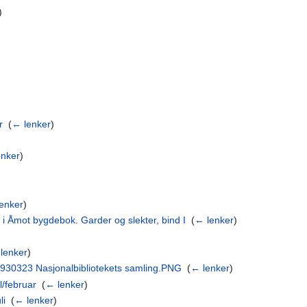
)
r
‎
(
← lenker
)
enker
)
enker
)
r i Åmot bygdebok. Garder og slekter, bind I
‎
(
← lenker
)
lenker
)
8930323 Nasjonalbibliotekets samling.PNG
‎
(
← lenker
)
l/februar
‎
(
← lenker
)
li
‎
(
← lenker
)