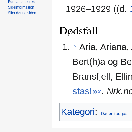
Permanent lenke
1926–1929 ((d.
Sideinformasjon
Siter denne siden
Dødsfall
↑
Aria, Ariana,
Bert(h)a og Ber
Bransfjell, Ell
stas!»
,
Nrk.n
Kategori
:
Dager i august