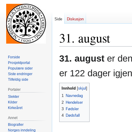
Side
Diskusjon
31. august
Hopp
Hopp
31. august
er den
Forside
til
til
Prosjektportal
navigering
søk
Populære sider
er 122 dager igjen
Siste endringer
Tilfeldig side
Innhold
Portaler
1
Navnedag
Slekter
Kilder
2
Hendelser
Kirkeåret
3
Fødsler
4
Dødsfall
Annet
Biografier
Norges inndeling