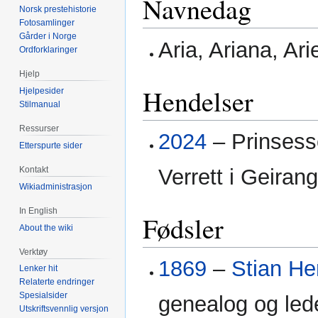
Navnedag
Norsk prestehistorie
Fotosamlinger
Gårder i Norge
Aria, Ariana, Arie
Ordforklaringer
Hjelp
Hendelser
Hjelpesider
Stilmanual
Ressurser
2024
– Prinses
Etterspurte sider
Verrett i Geirang
Kontakt
Wikiadministrasjon
In English
Fødsler
About the wiki
Verktøy
1869
–
Stian He
Lenker hit
Relaterte endringer
Spesialsider
genealog og led
Utskriftsvennlig versjon