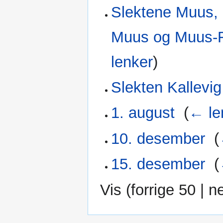
Slektene Muus, F
Muus og Muus-F
lenker
)
Slekten Kallevig
1. august
‎
(
← le
10. desember
‎
(
15. desember
‎
(
Vis (
forrige 50
|
n