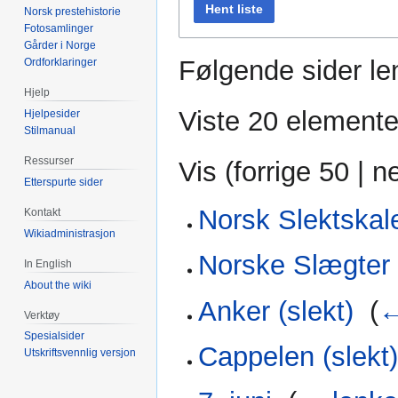
Hent liste
Norsk prestehistorie
Fotosamlinger
Gårder i Norge
Følgende sider len
Ordforklaringer
Hjelp
Viste 20 elemente
Hjelpesider
Stilmanual
Ressurser
Vis (
forrige 50
|
n
Etterspurte sider
Norsk Slektskal
Kontakt
Wikiadministrasjon
Norske Slægter
In English
About the wiki
Anker (slekt)
‎
(
←
Verktøy
Spesialsider
Cappelen (slekt
Utskriftsvennlig versjon