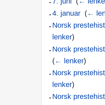
7. juni
‎
(
← lenke
4. januar
‎
(
← le
Norsk prestehis
lenker
)
Norsk prestehis
(
← lenker
)
Norsk prestehis
lenker
)
Norsk prestehist