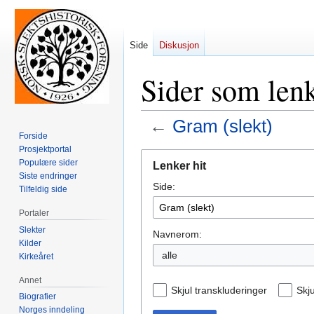
Side
Diskusjon
Sider som lenk
←
Gram (slekt)
Forside
Prosjektportal
Hopp
Hopp
Populære sider
Lenker hit
til
til
Siste endringer
Side:
navigering
søk
Tilfeldig side
Portaler
Slekter
Navnerom:
Kilder
alle
Kirkeåret
Annet
Skjul transkluderinger
Skju
Biografier
Norges inndeling