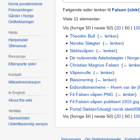
Norsk prestehistorie
Følgende sider lenker til
Falsen (slekt
Fotosamlinger
Gårder i Norge
Viste 11 elementer.
Ordforklaringer
Vis (
forrige 50
|
neste 50
) (
20
|
50
|
10
Hjelp
Theodor Bull
‎
(
← lenker
)
Hjelpesider
Norske Slægter
‎
(
← lenker
)
Stilmanual
Slektsvåpen
‎
(
← lenker
)
Ressurser
De nulevende Adelsslægter i Norge 
Etterspurte sider
Christian Magnus Falsen
‎
(
← lenke
Våpenrulle
‎
(
← lenker
)
Kontakt
Blasonering
‎
(
← lenker
)
Wikiadministrasjon
Eidsvollsmennene – Hvem var de (
In English
Fil:Falsen våpen.PNG
‎
(
← lenker
)
About the wiki
Fil:Falsen våpen publisert 1915.jpg
Portal:Slekter/Utvalgt norsk slekt/0
Verktøy
Vis (
forrige 50
|
neste 50
) (
20
|
50
|
10
Spesialsider
Utskriftsvennlig versjon
Personvern
Om Slektshistoriewiki
Forbeho