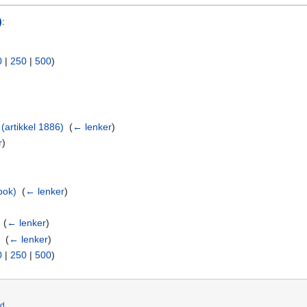
)
:
0
|
250
|
500
)
(artikkel 1886)
‎
(
← lenker
)
r
)
bok)
‎
(
← lenker
)
‎
(
← lenker
)
8
‎
(
← lenker
)
0
|
250
|
500
)
ld