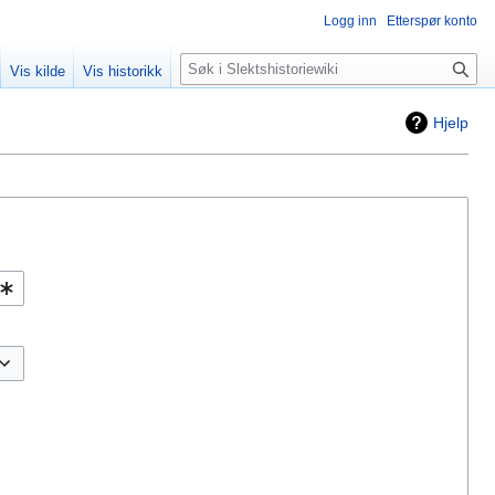
Logg inn
Etterspør konto
Søk
Vis kilde
Vis historikk
Hjelp