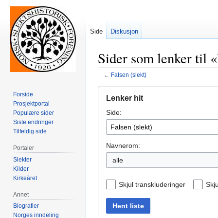
Side
Diskusjon
Sider som lenker til «
←
Falsen (slekt)
Hopp
Hopp
Forside
Lenker hit
til
til
Prosjektportal
Side:
navigering
søk
Populære sider
Siste endringer
Tilfeldig side
Navnerom:
Portaler
Slekter
alle
Kilder
Kirkeåret
Skjul transkluderinger
Skju
Annet
Hent liste
Biografier
Norges inndeling