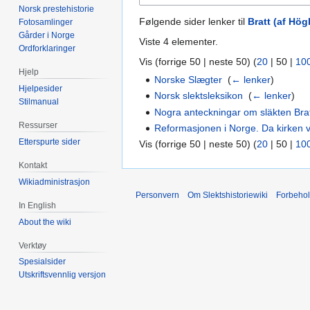
Norsk prestehistorie
Følgende sider lenker til
Bratt (af Hög
Fotosamlinger
Gårder i Norge
Viste 4 elementer.
Ordforklaringer
Vis (
forrige 50
|
neste 50
) (
20
|
50
|
10
Hjelp
Norske Slægter
‎
(
← lenker
)
Hjelpesider
Norsk slektsleksikon
‎
(
← lenker
)
Stilmanual
Nogra anteckningar om släkten Bratt
Ressurser
Reformasjonen i Norge. Da kirken v
Etterspurte sider
Vis (
forrige 50
|
neste 50
) (
20
|
50
|
10
Kontakt
Wikiadministrasjon
Personvern
Om Slektshistoriewiki
Forbeho
In English
About the wiki
Verktøy
Spesialsider
Utskriftsvennlig versjon