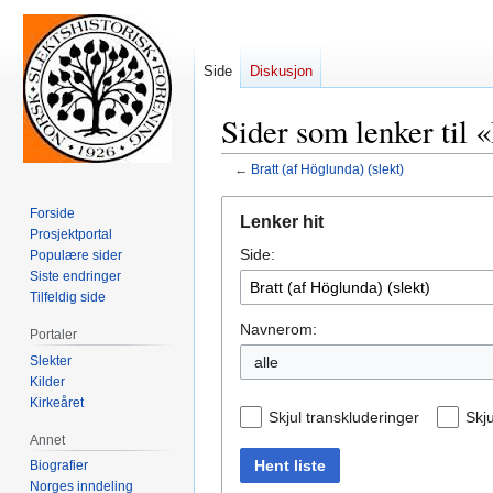
Side
Diskusjon
Sider som lenker til 
←
Bratt (af Höglunda) (slekt)
Hopp
Hopp
Forside
Lenker hit
til
til
Prosjektportal
Side:
navigering
søk
Populære sider
Siste endringer
Tilfeldig side
Navnerom:
Portaler
Slekter
alle
Kilder
Kirkeåret
Skjul transkluderinger
Skju
Annet
Hent liste
Biografier
Norges inndeling