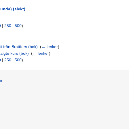
lunda) (slekt)
:
0
|
250
|
500
)
 från Brattfors (bok)
‎
(
← lenker
)
algte kurs (bok)
‎
(
← lenker
)
0
|
250
|
500
)
ld