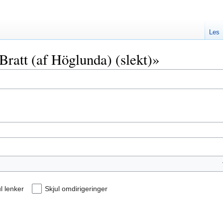
Les
«Bratt (af Höglunda) (slekt)»
l lenker
Skjul omdirigeringer