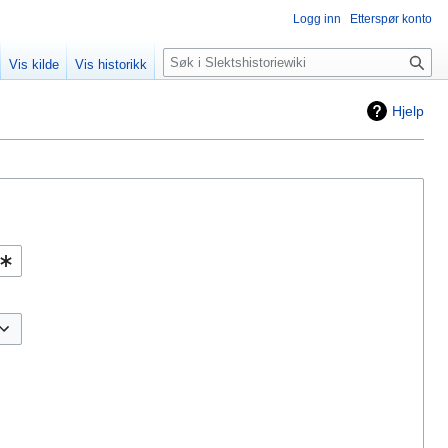
Logg inn
Etterspør konto
Søk
Vis kilde
Vis historikk
Hjelp