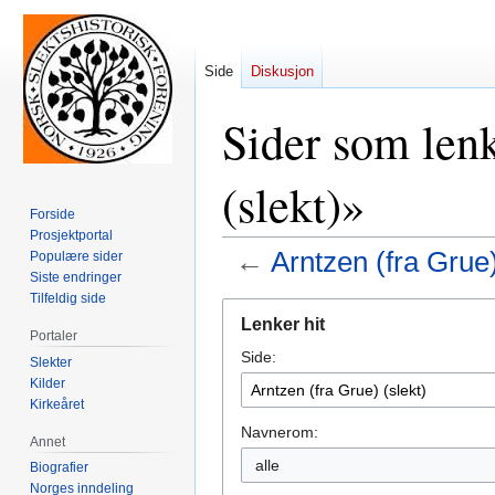
Side
Diskusjon
Sider som lenk
(slekt)»
Forside
Prosjektportal
←
Arntzen (fra Grue)
Populære sider
Siste endringer
Tilfeldig side
Hopp
Hopp
Lenker hit
til
til
Portaler
Side:
navigering
søk
Slekter
Kilder
Kirkeåret
Navnerom:
Annet
alle
Biografier
Norges inndeling