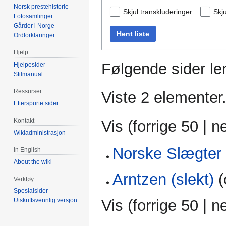
Norsk prestehistorie
Skjul transkluderinger
Skju
Fotosamlinger
Gårder i Norge
Hent liste
Ordforklaringer
Hjelp
Følgende sider len
Hjelpesider
Stilmanual
Ressurser
Viste 2 elementer
Etterspurte sider
Kontakt
Vis (
forrige 50
|
n
Wikiadministrasjon
Norske Slægter
In English
About the wiki
Arntzen (slekt)
(
Verktøy
Spesialsider
Vis (
forrige 50
|
n
Utskriftsvennlig versjon