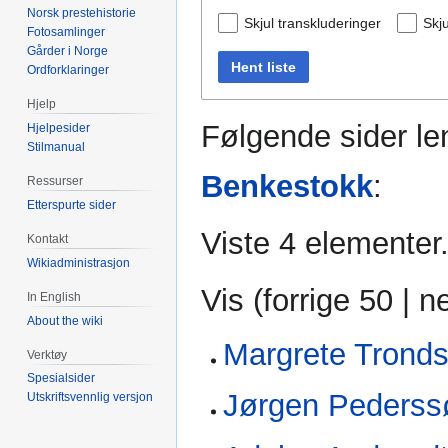
Norsk prestehistorie
Skjul transkluderinger
Skju
Fotosamlinger
Gårder i Norge
Hent liste
Ordforklaringer
Hjelp
Følgende sider len
Hjelpesider
Stilmanual
Benkestokk
:
Ressurser
Etterspurte sider
Viste 4 elementer
Kontakt
Wikiadministrasjon
Vis (
forrige 50
|
n
In English
About the wiki
Margrete Trond
Verktøy
Spesialsider
Jørgen Pederssø
Utskriftsvennlig versjon