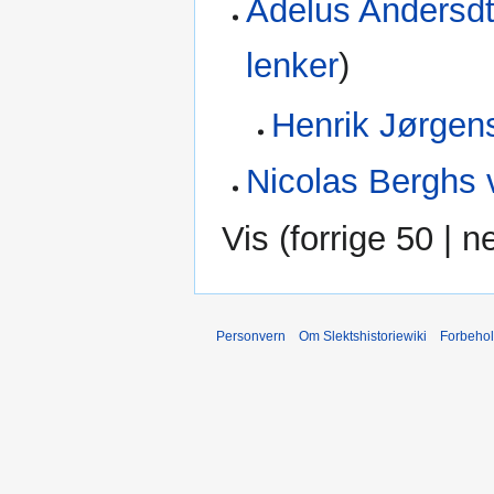
Adelus Andersd
lenker
)
Henrik Jørgen
Nicolas Berghs
Vis (
forrige 50
|
n
Personvern
Om Slektshistoriewiki
Forbeho