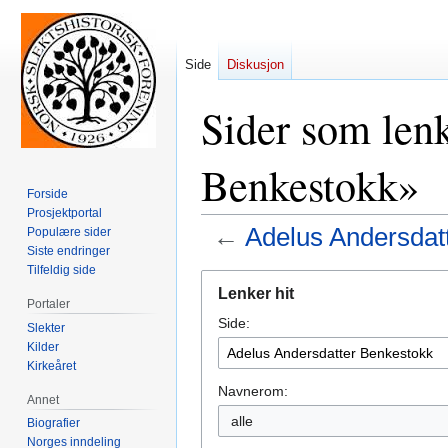
Side
Diskusjon
Sider som lenk
Benkestokk»
Forside
Prosjektportal
←
Adelus Andersdat
Populære sider
Siste endringer
Tilfeldig side
Hopp
Hopp
Lenker hit
til
til
Portaler
Side:
navigering
søk
Slekter
Kilder
Kirkeåret
Navnerom:
Annet
alle
Biografier
Norges inndeling