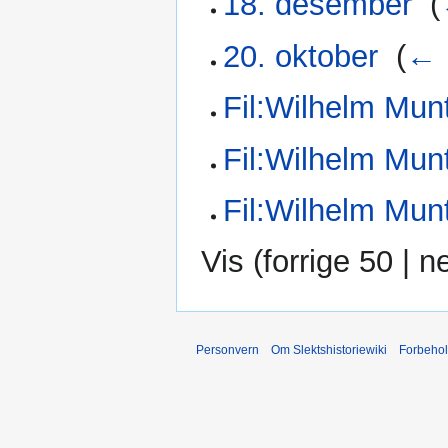
18. desember
‎
(
20. oktober
‎
(
← 
Fil:Wilhelm Mun
Fil:Wilhelm Mun
Fil:Wilhelm Mu
Vis (
forrige 50
|
n
Personvern
Om Slektshistoriewiki
Forbeho