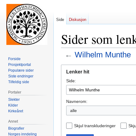
Side
Diskusjon
Sider som len
←
Wilhelm Munthe
Forside
Prosjektportal
Hopp
Hopp
Populære sider
Lenker hit
til
til
Siste endringer
Side:
navigering
søk
Tilfeldig side
Portaler
Slekter
Navnerom:
Kilder
alle
Kirkeåret
Annet
Skjul transkluderinger
Skju
Biografier
Norges inndeling