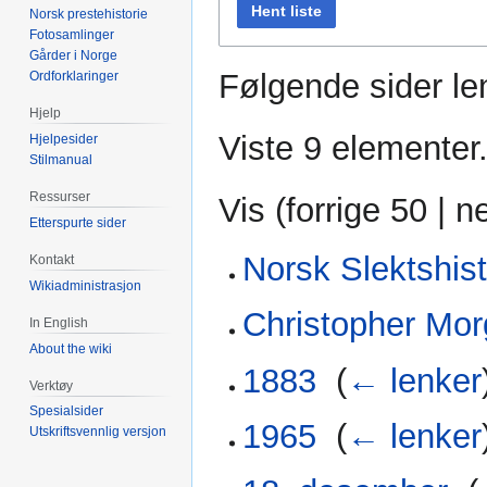
Hent liste
Norsk prestehistorie
Fotosamlinger
Gårder i Norge
Følgende sider len
Ordforklaringer
Hjelp
Viste 9 elementer
Hjelpesider
Stilmanual
Ressurser
Vis (
forrige 50
|
n
Etterspurte sider
Norsk Slektshist
Kontakt
Wikiadministrasjon
Christopher Mor
In English
About the wiki
1883
‎
(
← lenker
Verktøy
Spesialsider
1965
‎
(
← lenker
Utskriftsvennlig versjon