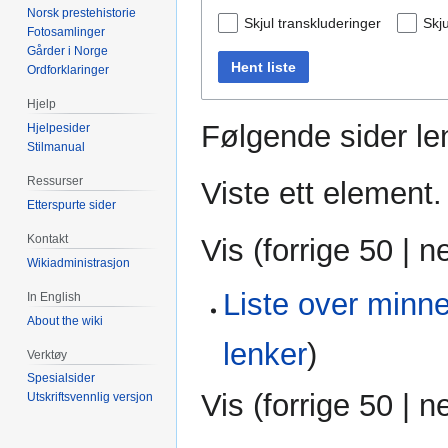
Norsk prestehistorie
Skjul transkluderinger
Skju
Fotosamlinger
Gårder i Norge
Hent liste
Ordforklaringer
Hjelp
Følgende sider len
Hjelpesider
Stilmanual
Ressurser
Viste ett element.
Etterspurte sider
Kontakt
Vis (
forrige 50
|
n
Wikiadministrasjon
Liste over minn
In English
About the wiki
lenker
)
Verktøy
Spesialsider
Vis (
forrige 50
|
n
Utskriftsvennlig versjon