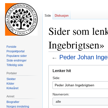
Side
Diskusjon
Sider som lenk
Ingebrigtsen»
Forside
Prosjektportal
←
Peder Johan Inge
Populære sider
Siste endringer
Tilfeldig side
Hopp
Hopp
Lenker hit
til
til
Portaler
Side:
navigering
søk
Slekter
Kilder
Kirkeåret
Navnerom:
Annet
alle
Biografier
Norges inndeling