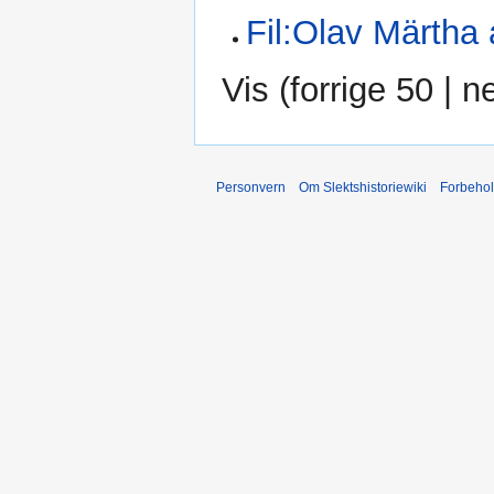
Fil:Olav Märtha
Vis (
forrige 50
|
n
Personvern
Om Slektshistoriewiki
Forbeho