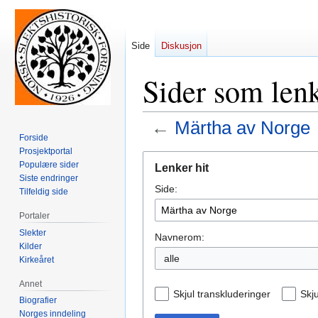
Side
Diskusjon
Sider som len
←
Märtha av Norge
Forside
Prosjektportal
Hopp
Hopp
Populære sider
Lenker hit
til
til
Siste endringer
Side:
navigering
søk
Tilfeldig side
Portaler
Slekter
Navnerom:
Kilder
alle
Kirkeåret
Annet
Skjul transkluderinger
Skju
Biografier
Norges inndeling