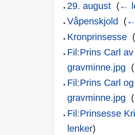
29. august
‎
(
← l
Våpenskjold
‎
(
←
Kronprinsesse
‎
Fil:Prins Carl a
gravminne.jpg
‎
(
Fil:Prins Carl o
gravminne.jpg
‎
(
Fil:Prinsesse Kr
lenker
)