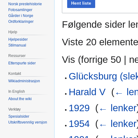
Hent liste
Norsk prestehistorie
Fotosamlinger
Gårder i Norge
Følgende sider len
Ordforklaringer
Hjelp
Viste 20 elemente
Hjelpesider
Stilmanual
Ressurser
Vis (
forrige 50
|
n
Etterspurte sider
Glücksburg (slek
Kontakt
Wikiadministrasjon
Harald V
‎
(
← le
In English
About the wiki
1929
‎
(
← lenker
Verktøy
Spesialsider
1954
‎
(
← lenker
Utskriftsvennlig versjon