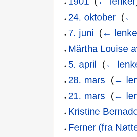
1901
‎
(
← lenker
24. oktober
‎
(
← 
7. juni
‎
(
← lenke
Märtha Louise 
5. april
‎
(
← lenk
28. mars
‎
(
← le
21. mars
‎
(
← le
Kristine Bernado
Ferner (fra Nøtte