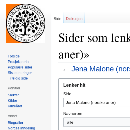
Side
Diskusjon
Sider som lenk
aner)»
Forside
Prosjektportal
←
Jena Malone (nor
Populære sider
Siste endringer
Tilfeldig side
Hopp
Hopp
Lenker hit
til
til
Portaler
Side:
navigering
søk
Slekter
Kilder
Kirkeåret
Navnerom:
Annet
alle
Biografier
Norges inndeling