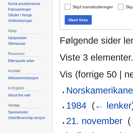
Norsk prestehistorie
Skjul transkluderinger
Skju
Fotosamlinger
Gårder i Norge
Hent liste
Ordforklaringer
Hjelp
Følgende sider len
Hjelpesider
Stilmanual
Ressurser
Viste 3 elementer
Etterspurte sider
Kontakt
Vis (
forrige 50
|
n
Wikiadministrasjon
Norskamerikane
In English
About the wiki
1984
‎
(
← lenker
Verktøy
Spesialsider
21. november
‎
(
Utskriftsvennlig versjon