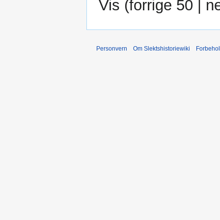
Vis (
forrige 50
|
n
Personvern
Om Slektshistoriewiki
Forbeho