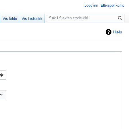
Logg inn
Etterspør konto
Søk
Vis kilde
Vis historikk
Hjelp