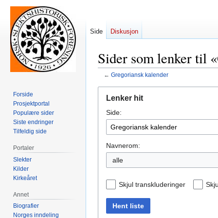
Side
Diskusjon
Sider som lenker til
←
Gregoriansk kalender
Hopp
Hopp
Forside
Lenker hit
til
til
Prosjektportal
Side:
navigering
søk
Populære sider
Siste endringer
Tilfeldig side
Navnerom:
Portaler
Slekter
alle
Kilder
Kirkeåret
Skjul transkluderinger
Skju
Annet
Hent liste
Biografier
Norges inndeling