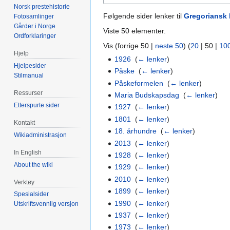
Norsk prestehistorie
Følgende sider lenker til
Gregoriansk 
Fotosamlinger
Gårder i Norge
Viste 50 elementer.
Ordforklaringer
Vis (
forrige 50
|
neste 50
) (
20
|
50
|
10
Hjelp
1926
‎
(
← lenker
)
Hjelpesider
Påske
‎
(
← lenker
)
Stilmanual
Påskeformelen
‎
(
← lenker
)
Ressurser
Maria Budskapsdag
‎
(
← lenker
)
Etterspurte sider
1927
‎
(
← lenker
)
1801
‎
(
← lenker
)
Kontakt
18. århundre
‎
(
← lenker
)
Wikiadministrasjon
2013
‎
(
← lenker
)
In English
1928
‎
(
← lenker
)
About the wiki
1929
‎
(
← lenker
)
2010
‎
(
← lenker
)
Verktøy
1899
‎
(
← lenker
)
Spesialsider
1990
‎
(
← lenker
)
Utskriftsvennlig versjon
1937
‎
(
← lenker
)
1973
‎
(
← lenker
)