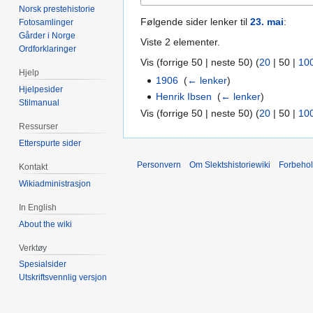
Norsk prestehistorie
Følgende sider lenker til
23. mai
:
Fotosamlinger
Gårder i Norge
Viste 2 elementer.
Ordforklaringer
Vis (
forrige 50
|
neste 50
) (
20
|
50
|
10
Hjelp
1906
‎
(
← lenker
)
Hjelpesider
Henrik Ibsen
‎
(
← lenker
)
Stilmanual
Vis (
forrige 50
|
neste 50
) (
20
|
50
|
10
Ressurser
Etterspurte sider
Personvern
Om Slektshistoriewiki
Forbeho
Kontakt
Wikiadministrasjon
In English
About the wiki
Verktøy
Spesialsider
Utskriftsvennlig versjon