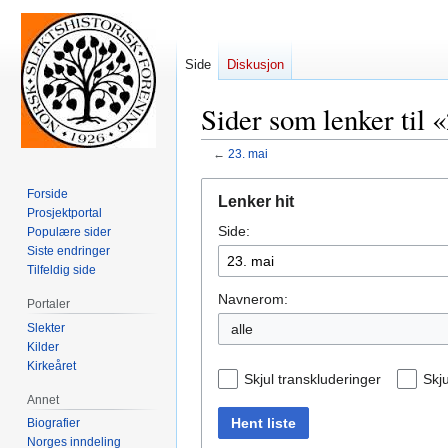
Side
Diskusjon
Sider som lenker til 
←
23. mai
Hopp
Hopp
Forside
Lenker hit
til
til
Prosjektportal
Side:
navigering
søk
Populære sider
Siste endringer
Tilfeldig side
Navnerom:
Portaler
Slekter
alle
Kilder
Kirkeåret
Skjul transkluderinger
Skju
Annet
Hent liste
Biografier
Norges inndeling