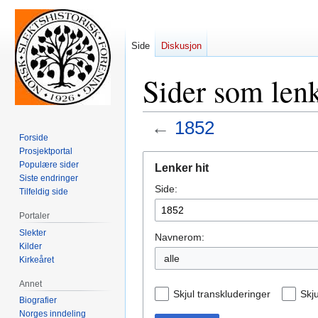
Side
Diskusjon
Sider som lenk
←
1852
Forside
Prosjektportal
Hopp
Hopp
Populære sider
Lenker hit
til
til
Siste endringer
Side:
navigering
søk
Tilfeldig side
Portaler
Slekter
Navnerom:
Kilder
alle
Kirkeåret
Annet
Skjul transkluderinger
Skju
Biografier
Norges inndeling