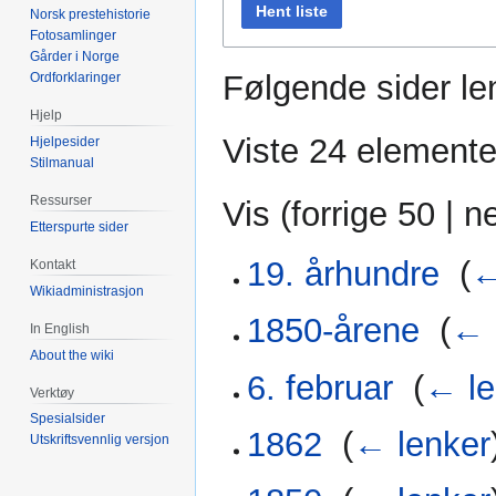
Hent liste
Norsk prestehistorie
Fotosamlinger
Gårder i Norge
Følgende sider len
Ordforklaringer
Hjelp
Viste 24 elemente
Hjelpesider
Stilmanual
Ressurser
Vis (
forrige 50
|
n
Etterspurte sider
19. århundre
‎
(
←
Kontakt
Wikiadministrasjon
1850-årene
‎
(
← 
In English
About the wiki
6. februar
‎
(
← le
Verktøy
Spesialsider
1862
‎
(
← lenker
Utskriftsvennlig versjon