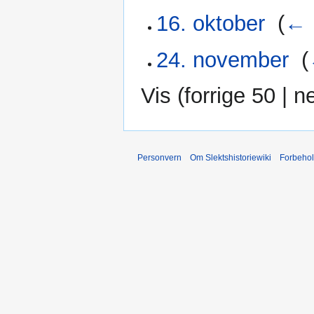
16. oktober
‎
(
← 
24. november
‎
(
Vis (
forrige 50
|
n
Personvern
Om Slektshistoriewiki
Forbeho