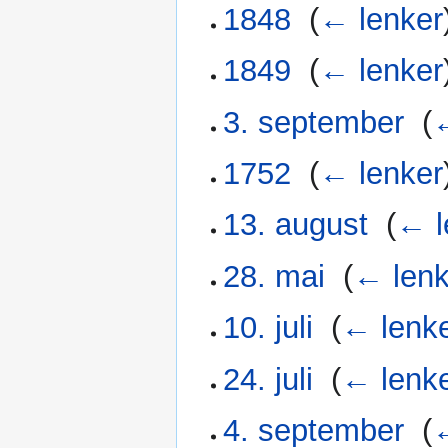
1848
‎
(
← lenker
1849
‎
(
← lenker
3. september
‎
(
←
1752
‎
(
← lenker
13. august
‎
(
← l
28. mai
‎
(
← lenk
10. juli
‎
(
← lenk
24. juli
‎
(
← lenk
4. september
‎
(
←