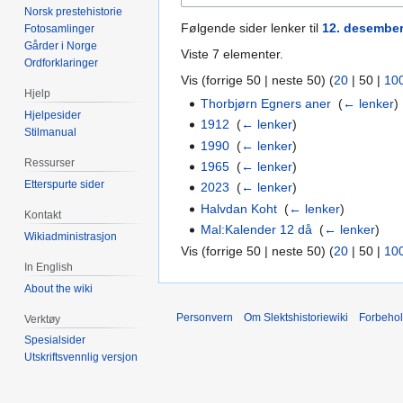
Norsk prestehistorie
Følgende sider lenker til
12. desembe
Fotosamlinger
Gårder i Norge
Viste 7 elementer.
Ordforklaringer
Vis (
forrige 50
|
neste 50
) (
20
|
50
|
10
Hjelp
Thorbjørn Egners aner
‎
(
← lenker
)
Hjelpesider
1912
‎
(
← lenker
)
Stilmanual
1990
‎
(
← lenker
)
Ressurser
1965
‎
(
← lenker
)
Etterspurte sider
2023
‎
(
← lenker
)
Halvdan Koht
‎
(
← lenker
)
Kontakt
Mal:Kalender 12 då
‎
(
← lenker
)
Wikiadministrasjon
Vis (
forrige 50
|
neste 50
) (
20
|
50
|
10
In English
About the wiki
Personvern
Om Slektshistoriewiki
Forbeho
Verktøy
Spesialsider
Utskriftsvennlig versjon