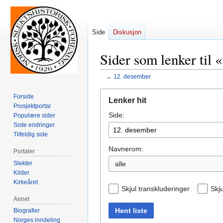
Side
Diskusjon
Sider som lenker til 
←
12. desember
Hopp
Hopp
Forside
Lenker hit
til
til
Prosjektportal
Side:
navigering
søk
Populære sider
Siste endringer
Tilfeldig side
Navnerom:
Portaler
Slekter
alle
Kilder
Kirkeåret
Skjul transkluderinger
Skju
Annet
Hent liste
Biografier
Norges inndeling