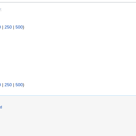
r
:
0
|
250
|
500
)
0
|
250
|
500
)
ld