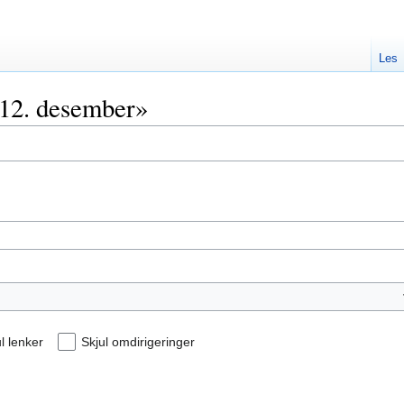
Les
«12. desember»
l lenker
Skjul omdirigeringer