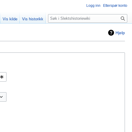
Logg inn
Etterspør konto
Søk
Vis kilde
Vis historikk
Hjelp