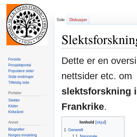
Side
Diskusjon
Slektsforsknin
Hopp
Hopp
Dette er en oversi
Forside
til
til
Prosjektportal
navigering
søk
Populære sider
nettsider etc. om
Siste endringer
Tilfeldig side
slektsforskning i
Portaler
Slekter
Frankrike
.
Kilder
Kirkeåret
Innhold
Annet
Biografier
1
Generelt
Norges inndeling
1.1
Nasjonale