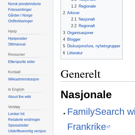
Norsk prestehistorie
1.2
Regionale
Fotosamlinger
2
Arkiver
Gårder i Norge
2.1
Nasjonalt
Ordforklaringer
2.2
Regionalt
Hjelp
3
Organisasjoner
Hjelpesider
4
Blogger
Stilmanual
5
Diskusjonsfora, nyhetsgrupper
6
Litteratur
Ressurser
Etterspurte sider
Generelt
Kontakt
Wikiadministrasjon
In English
Nasjonale
About the wiki
Verktøy
FamilySearch wik
Lenker hit
Relaterte endringer
Frankrike
Spesialsider
Utskriftsvennlig versjon