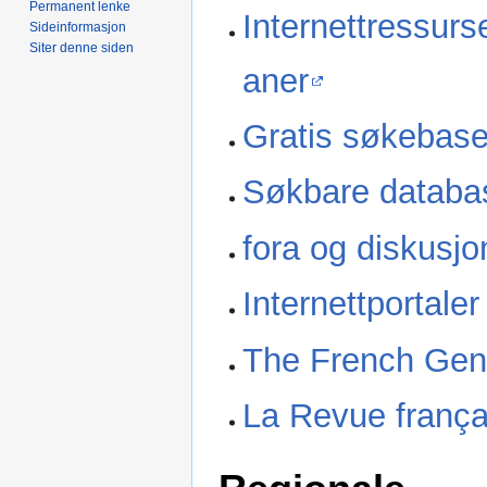
Permanent lenke
Internettressurs
Sideinformasjon
Siter denne siden
aner
Gratis søkebase
Søkbare databa
fora og diskusjon
Internettportaler
The French Gen
La Revue frança