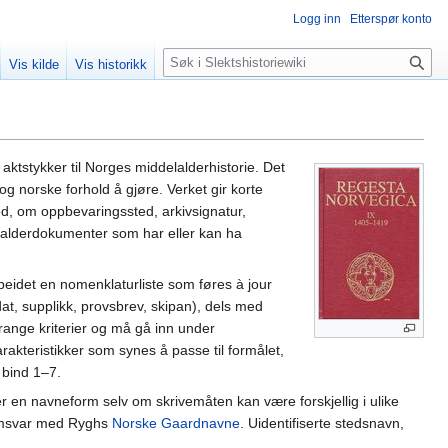
Logg inn
Etterspør konto
Søk
Vis kilde
Vis historikk
 aktstykker til Norges middelalderhistorie. Det
 norske forhold å gjøre. Verket gir korte
ed, om oppbevaringssted, arkivsignatur,
lalderdokumenter som har eller kan ha
arbeidet en nomenklaturliste som føres à jour
at, supplikk, provsbrev, skipan), dels med
trange kriterier og må gå inn under
rakteristikker som synes å passe til formålet,
 bind 1–7.
en navneform selv om skrivemåten kan være forskjellig i ulike
amsvar med Ryghs
Norske Gaardnavne
. Uidentifiserte stedsnavn,