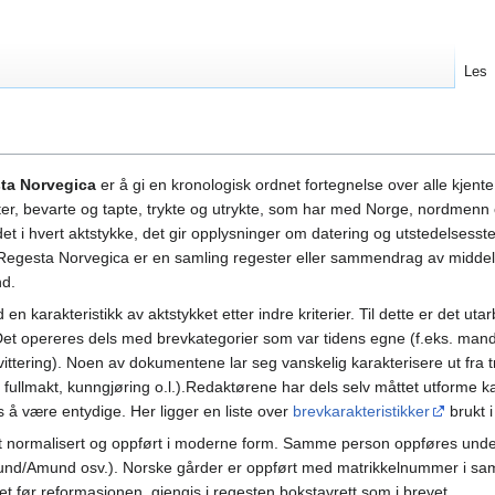
Les
ta Norvegica
er å gi en kronologisk ordnet fortegnelse over alle kjente
, bevarte og tapte, trykte og utrykte, som har med Norge, nordmenn og
t i hvert aktstykke, det gir opplysninger om datering og utstedelsesst
t Regesta Norvegica er en samling regester eller sammendrag av midde
nd.
 karakteristikk av aktstykket etter indre kriterier. Til dette er det ut
 Det opereres dels med brevkategorier som var tidens egne (f.eks. mand
vittering). Noen av dokumentene lar seg vanskelig karakterisere ut fra 
, fullmakt, kunngjøring o.l.).Redaktørene har dels selv måttet utforme ka
es å være entydige. Her ligger en liste over
brevkarakteristikker
brukt i
normalisert og oppført i moderne form. Samme person oppføres under 
nd/Amund osv.). Norske gårder er oppført med matrikkelnummer i s
t før reformasjonen, gjengis i regesten bokstavrett som i brevet.