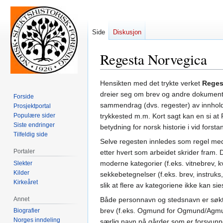
Side
Diskusjon
Regesta Norvegica
Hopp
Hopp
Hensikten med det trykte verket
Reges
til
til
dreier seg om brev og andre dokumenter
Forside
navigering
søk
sammendrag (dvs. regester) av innholde
Prosjektportal
Populære sider
trykkested m.m. Kort sagt kan en si a
Siste endringer
betydning for norsk historie i vid forsta
Tilfeldig side
Selve regesten innledes som regel med en
Portaler
etter hvert som arbeidet skrider fram.
moderne kategorier (f.eks. vitnebrev, k
Slekter
Kilder
sekkebetegnelser (f.eks. brev, instruks
Kirkeåret
slik at flere av kategoriene ikke kan si
Annet
Både personnavn og stedsnavn er søkt 
brev (f.eks. Ogmund for Ogmund/Agmu
Biografier
Norges inndeling
særlig navn på gårder som er forsvunne