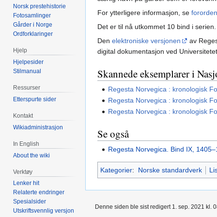
Norsk prestehistorie
For ytterligere informasjon, se
fororde
Fotosamlinger
Gårder i Norge
Det er til nå utkommet 10 bind i serien
Ordforklaringer
Den
elektroniske versjonen
av Regest
Hjelp
digital dokumentasjon ved Universitetet
Hjelpesider
Skannede eksemplarer i Nasj
Stilmanual
Ressurser
Regesta Norvegica : kronologisk 
Etterspurte sider
Regesta Norvegica : kronologisk 
Regesta Norvegica : kronologisk 
Kontakt
Wikiadministrasjon
Se også
In English
Regesta Norvegica. Bind IX, 1405–
About the wiki
Kategorier
:
Norske standardverk
Li
Verktøy
Lenker hit
Relaterte endringer
Spesialsider
Denne siden ble sist redigert 1. sep. 2021 kl. 0
Utskriftsvennlig versjon