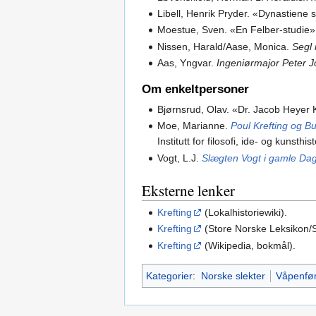
Libell, Henrik Pryder. «Dynastiene
Moestue, Sven. «En Felber-studie
Nissen, Harald/Aase, Monica.
Segl 
Aas, Yngvar.
Ingeniørmajor Peter J
Om enkeltpersoner
Bjørnsrud, Olav. «Dr. Jacob Heyer K
Moe, Marianne.
Poul Krefting og B
Institutt for filosofi, ide- og kunsth
Vogt, L.J.
Slægten Vogt i gamle Da
Eksterne lenker
Krefting
(Lokalhistoriewiki).
Krefting
(Store Norske Leksikon/S
Krefting
(Wikipedia, bokmål).
Kategorier
:
Norske slekter
Våpenfør