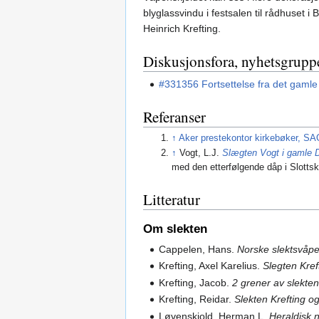
blyglassvindu i festsalen til rådhuset 
Heinrich Krefting.
Diskusjonsfora, nyhetsgrupp
#331356 Fortsettelse fra det gamle
Referanser
↑
Aker prestekontor kirkebøker, SA
↑
Vogt, L.J.
Slægten Vogt i gamle 
med den etterfølgende dåp i Slottsk
Litteratur
Om slekten
Cappelen, Hans.
Norske slektsvåp
Krefting, Axel Karelius.
Slegten Kref
Krefting, Jacob.
2 grener av slekten
Krefting, Reidar.
Slekten Krefting o
Løvenskiold, Herman L.
Heraldisk 