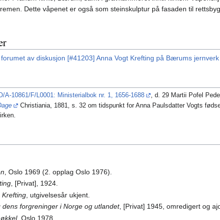
i Bremen. Dette våpenet er også som steinskulptur på fasaden til rettsb
er
 forumet av diskusjon [#41203] Anna Vogt Krefting på Bærums jernverk
O/A-10861/F/L0001: Ministerialbok nr. 1, 1656-1688
, d. 29 Martii Pofel Pede
Dage
Christiania, 1881, s. 32 om tidspunkt for Anna Paulsdatter Vogts fødsel
irken.
en
, Oslo 1969 (2. opplag Oslo 1976).
ting
, [Privat], 1924.
 Krefting
, utgivelsesår ukjent.
g dens forgreninger i Norge og utlandet
, [Privat] 1945, omredigert og a
nøkkel
, Oslo 1978.