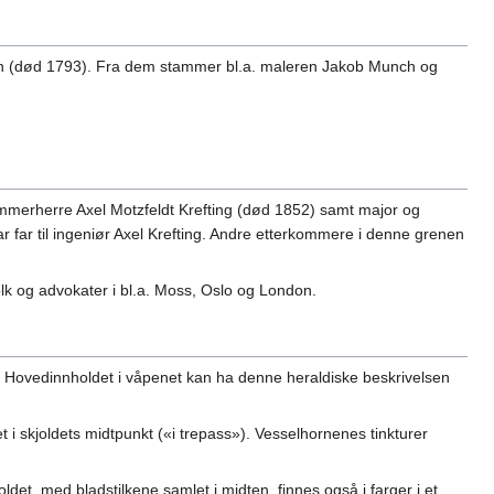
Munch (død 1793). Fra dem stammer bl.a. maleren Jakob Munch og
mmerherre Axel Motzfeldt Krefting (død 1852) samt major og
ar far til ingeniør Axel Krefting. Andre etterkommere i denne grenen
k og advokater i bl.a. Moss, Oslo og London.
n. Hovedinnholdet i våpenet kan ha denne heraldiske beskrivelsen
t i skjoldets midtpunkt («i trepass»). Vesselhornenes tinkturer
det, med bladstilkene samlet i midten, finnes også i farger i et