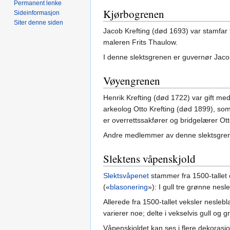
Permanent lenke
Kjørbogrenen
Sideinformasjon
Siter denne siden
Jacob Krefting (død 1693) var stamfar 
maleren Frits Thaulow.
I denne slektsgrenen er guvernør Jacob
Vøyengrenen
Henrik Krefting (død 1722) var gift m
arkeolog Otto Krefting (død 1899), som 
er overrettssakfører og bridgelærer Ot
Andre medlemmer av denne slektsgrenen
Slektens våpenskjold
Slektsvåpenet
stammer fra 1500-tallet 
(«
blasonering
»): I gull tre grønne nes
Allerede fra 1500-tallet veksler nesleb
varierer noe; delte i vekselvis gull og gr
Våpenskjoldet kan ses i flere dekorasjo