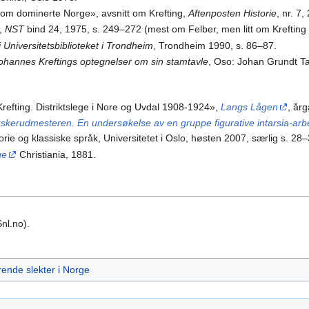
 som dominerte Norge», avsnitt om Krefting,
Aftenposten Historie
, nr. 7,
»,
NST
bind 24, 1975, s. 249–272 (mest om Felber, men litt om Krefting
i Universitetsbiblioteket i Trondheim
, Trondheim 1990, s. 86–87.
ohannes Kreftings optegnelser om sin stamtavle
, Oso: Johan Grundt T
refting. Distriktslege i Nore og Uvdal 1908-1924»,
Langs Lågen
, årg
uskerudmesteren. En undersøkelse av en gruppe figurative intarsia-arbe
istorie og klassiske språk, Universitetet i Oslo, høsten 2007, særlig s. 28
ge
Christiania, 1881.
nl.no).
ende slekter i Norge