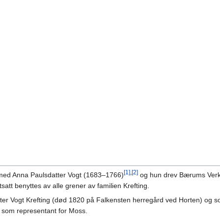
[1]
,
[2]
 med Anna Paulsdatter Vogt (1683–1766)
og hun drev Bærums Verk v
att benyttes av alle grener av familien Krefting.
ter Vogt Krefting (død 1820 på Falkensten herregård ved Horten) og s
som representant for Moss.