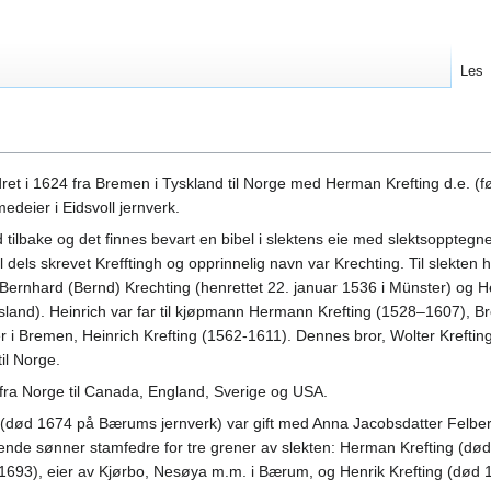
Les
ret i 1624 fra Bremen i Tyskland til Norge med Herman Krefting d.e. (f
deier i Eidsvoll jernverk.
id tilbake og det finnes bevart en bibel i slektens eie med slektsoppteg
 dels skrevet Krefftingh og opprinnelig navn var Krechting. Til slekten 
rnhard (Bernd) Krechting (henrettet 22. januar 1536 i Münster) og H
sland). Heinrich var far til kjøpmann Hermann Krefting (1528–1607), 
ter i Bremen, Heinrich Krefting (1562-1611). Dennes bror, Wolter Krefti
il Norge.
fra Norge til Canada, England, Sverige og USA.
 (død 1674 på Bærums jernverk) var gift med Anna Jacobsdatter Felbe
ende sønner stamfedre for tre grener av slekten: Herman Krefting (død
1693), eier av Kjørbo, Nesøya m.m. i Bærum, og Henrik Krefting (død 1