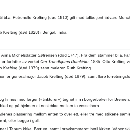
til bl.a. Petronelle Krefting (død 1810) gift med tollbetjent Edvard 
 Krefting (død 1828) i Bengal, India.
ed Anna Michelsdatter Søfrensen (død 1747). Fra dem stammer bl.a. ka
er forfatter av verket
Om Trondhjems Domkirke
, 1885. Otto Krefting v
to Krefting (død 1979) samt maleren Ruth Krefting.
 er generalmajor Jacob Krefting (død 1879), samt flere forretningsfol
og finnes med farger («tinkturer») tegnet inn i borgerbøker for Breme
leblad og på hjelmen et nesleblad mellom to vesselhorn.
ladenes plassering mellom enten to over ett, eller tre med stilkene samle
ønt, eller begge i gull.
ner i Tanum kirke, Bærum, samt i gravkammeret inntil kirken. Våpenskjol