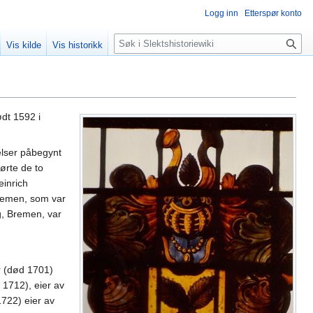
Logg inn
Etterspør konto
Søk
Vis kilde
Vis historikk
ødt 1592 i
nelser påbegynt
hørte de to
einrich
Bremen, som var
ng, Bremen, var
r (død 1701)
 1712), eier av
722) eier av