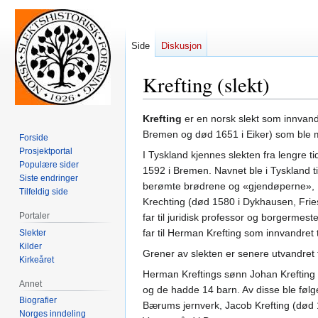
Side
Diskusjon
Krefting (slekt)
Hopp
Hopp
Krefting
er en norsk slekt som innvand
til
til
Bremen og død 1651 i Eiker) som ble me
Forside
navigering
søk
Prosjektportal
I Tyskland kjennes slekten fra lengre t
Populære sider
1592 i Bremen. Navnet ble i Tyskland til
Siste endringer
berømte brødrene og «gjendøperne», Be
Tilfeldig side
Krechting (død 1580 i Dykhausen, Frie
Portaler
far til juridisk professor og borgermes
far til Herman Krefting som innvandret t
Slekter
Kilder
Grener av slekten er senere utvandret 
Kirkeåret
Herman Kreftings sønn Johan Krefting
Annet
og de hadde 14 barn. Av disse ble følg
Biografier
Bærums jernverk, Jacob Krefting (død 
Norges inndeling