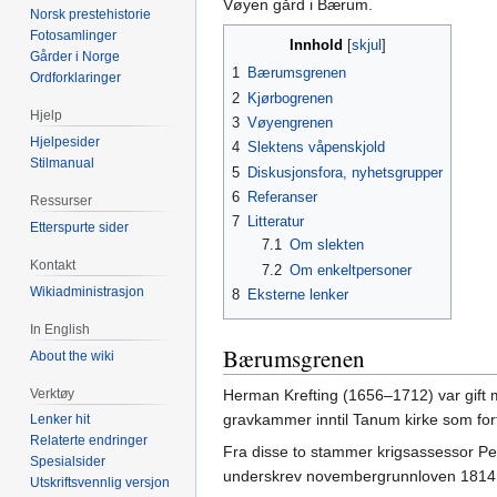
Vøyen gård i Bærum.
Norsk prestehistorie
Fotosamlinger
Innhold
Gårder i Norge
1
Bærumsgrenen
Ordforklaringer
2
Kjørbogrenen
Hjelp
3
Vøyengrenen
Hjelpesider
4
Slektens våpenskjold
Stilmanual
5
Diskusjonsfora, nyhetsgrupper
6
Referanser
Ressurser
7
Litteratur
Etterspurte sider
7.1
Om slekten
Kontakt
7.2
Om enkeltpersoner
Wikiadministrasjon
8
Eksterne lenker
In English
Bærumsgrenen
About the wiki
Verktøy
Herman Krefting (1656–1712) var gift
gravkammer inntil Tanum kirke som forts
Lenker hit
Relaterte endringer
Fra disse to stammer krigsassessor Pe
Spesialsider
underskrev novembergrunnloven 1814 
Utskriftsvennlig versjon