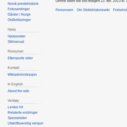
Denne siden ble sist redigert 23. feb. 2013 kl. 
Norsk prestehistorie
Fotosamlinger
Personvern
Om Slektshistoriewiki
Forbeho
Gårder i Norge
Ordforklaringer
Hjelp
Hjelpesider
Stilmanual
Ressurser
Etterspurte sider
Kontakt
Wikiadministrasjon
In English
About the wiki
Verktøy
Lenker hit
Relaterte endringer
Spesialsider
Utskriftsvennlig versjon