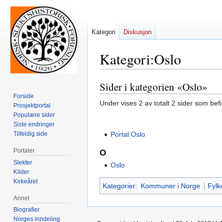
Kategori
Diskusjon
Kategori
:
Oslo
Sider i kategorien «Oslo»
Hopp
Hopp
til
til
Forside
Under vises 2 av totalt 2 sider som bef
Prosjektportal
navigering
søk
Populære sider
Siste endringer
Tilfeldig side
Portal:Oslo
Portaler
O
Slekter
Oslo
Kilder
Kirkeåret
Kategorier
:
Kommuner i Norge
Fylk
Annet
Biografier
Norges inndeling