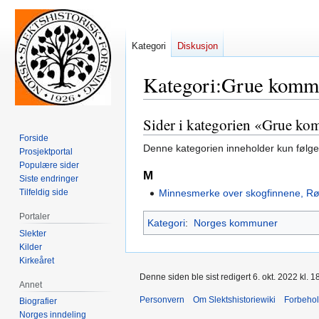
Kategori
Diskusjon
Kategori
:
Grue komm
Sider i kategorien «Grue k
Hopp
Hopp
til
til
Forside
Denne kategorien inneholder kun følge
Prosjektportal
navigering
søk
Populære sider
M
Siste endringer
Tilfeldig side
Minnesmerke over skogfinnene, R
Portaler
Kategori
:
Norges kommuner
Slekter
Kilder
Kirkeåret
Denne siden ble sist redigert 6. okt. 2022 kl. 1
Annet
Personvern
Om Slektshistoriewiki
Forbeho
Biografier
Norges inndeling