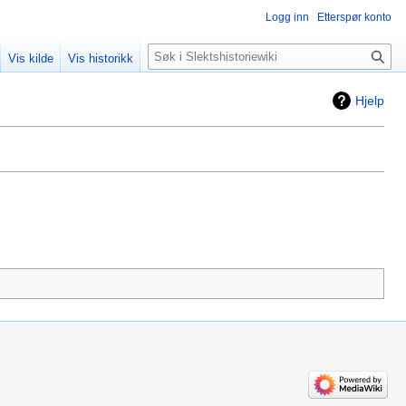
Logg inn
Etterspør konto
Søk
Vis kilde
Vis historikk
Hjelp