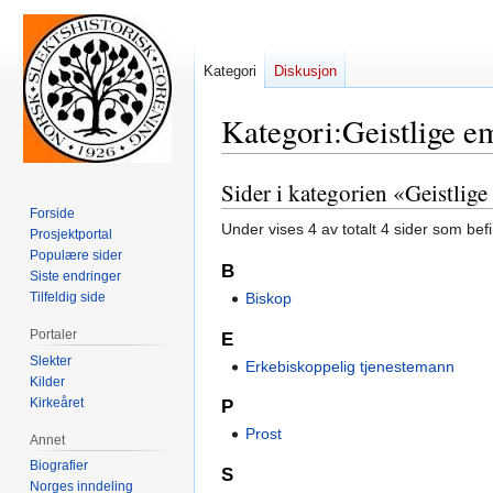
Kategori
Diskusjon
Kategori
:
Geistlige e
Sider i kategorien «Geistlig
Hopp
Hopp
til
til
Forside
Under vises 4 av totalt 4 sider som bef
Prosjektportal
navigering
søk
Populære sider
B
Siste endringer
Tilfeldig side
Biskop
Portaler
E
Slekter
Erkebiskoppelig tjenestemann
Kilder
Kirkeåret
P
Prost
Annet
Biografier
S
Norges inndeling