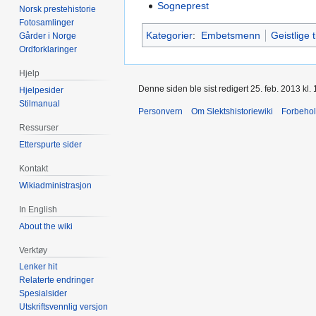
Sogneprest
Norsk prestehistorie
Fotosamlinger
Kategorier
:
Embetsmenn
Geistlige ti
Gårder i Norge
Ordforklaringer
Hjelp
Denne siden ble sist redigert 25. feb. 2013 kl. 
Hjelpesider
Stilmanual
Personvern
Om Slektshistoriewiki
Forbeho
Ressurser
Etterspurte sider
Kontakt
Wikiadministrasjon
In English
About the wiki
Verktøy
Lenker hit
Relaterte endringer
Spesialsider
Utskriftsvennlig versjon