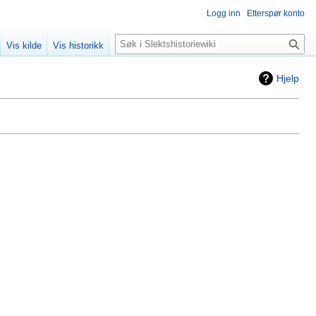
Logg inn
Etterspør konto
Søk
Vis kilde
Vis historikk
Hjelp