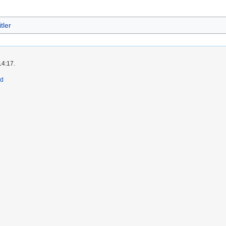
tler
14:17.
ld