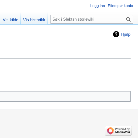
Logg inn
Etterspør konto
Søk
Vis kilde
Vis historikk
Hjelp