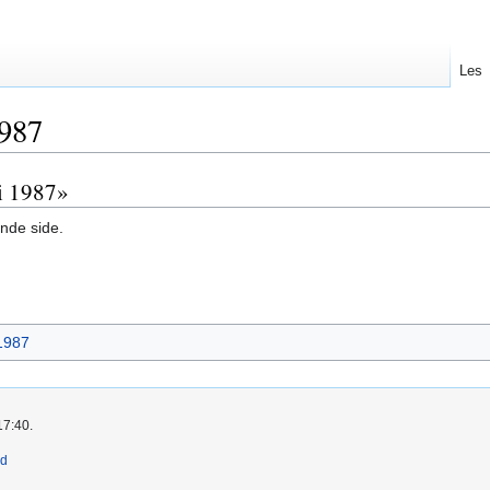
Les
1987
 i 1987»
nde side.
1987
17:40.
ld