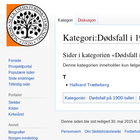
Kategori
Diskusjon
Kategori
:
Dødsfall i 
Sider i kategorien «Dødsfall
Hopp
Hopp
til
til
Forside
Denne kategorien inneholder kun følge
Prosjektportal
navigering
søk
Populære sider
T
Siste endringer
Tilfeldig side
Hallvard Trætteberg
Portaler
Kategorier
:
Dødsfall på 1900-tallet
Slekter
Kilder
Kirkeåret
Denne siden ble sist redigert 30. mai 2015 kl. 
Annet
Personvern
Om Slektshistoriewiki
Forbeho
Biografier
Norges inndeling