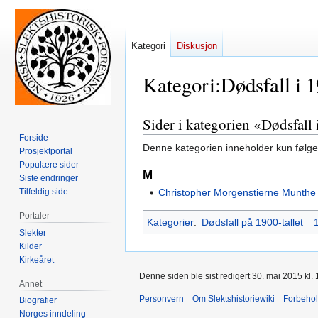
Kategori
Diskusjon
Kategori
:
Dødsfall i 
Sider i kategorien «Dødsfall
Hopp
Hopp
til
til
Forside
Denne kategorien inneholder kun følge
Prosjektportal
navigering
søk
Populære sider
M
Siste endringer
Tilfeldig side
Christopher Morgenstierne Munthe
Portaler
Kategorier
:
Dødsfall på 1900-tallet
Slekter
Kilder
Kirkeåret
Denne siden ble sist redigert 30. mai 2015 kl. 
Annet
Personvern
Om Slektshistoriewiki
Forbeho
Biografier
Norges inndeling