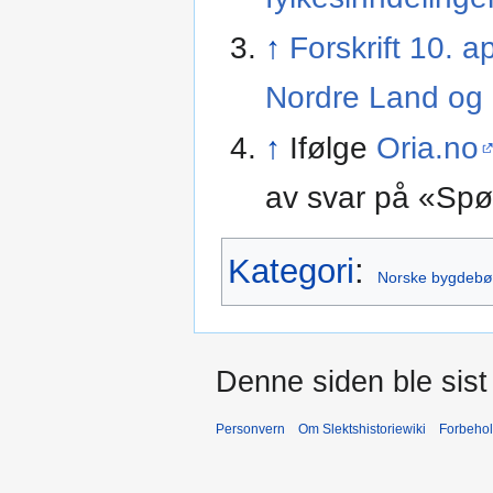
↑
Forskrift 10. a
Nordre Land og
↑
Ifølge
Oria.no
av svar på «Spør
Kategori
:
Norske bygdebø
Denne siden ble sist 
Personvern
Om Slektshistoriewiki
Forbeho