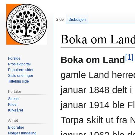
Side
Diskusjon
Boka om Lan
[1]
Hopp
Hopp
Boka om Land
Forside
til
til
Prosjektportal
navigering
søk
Populære sider
gamle Land herred
Siste endringer
Tilfeldig side
januar 1848 delt 
Portaler
Slekter
januar 1914 ble Fl
Kilder
Kirkeåret
Torpa skilt ut fr
Annet
Biografier
Norges inndeling