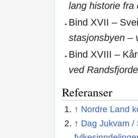
lang historie fra
Bind XVII – Sve
stasjonsbyen – 
Bind XVIII – Kå
ved Randsfjord
Referanser
↑
Nordre Land 
↑
Dag Jukvam / 
fylkesinndelinge