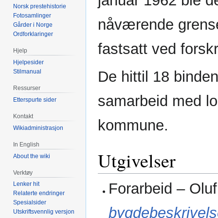
januar 1962 ble d
Norsk prestehistorie
Fotosamlinger
nåværende grense
Gårder i Norge
Ordforklaringer
fastsatt ved forskr
Hjelp
Hjelpesider
Stilmanual
De hittil 18 bind
Ressurser
samarbeid med lo
Etterspurte sider
Kontakt
kommune.
Wikiadministrasjon
In English
Utgivelser
About the wiki
Verktøy
Forarbeid – Olu
Lenker hit
Relaterte endringer
Spesialsider
bygdebeskrivels
Utskriftsvennlig versjon