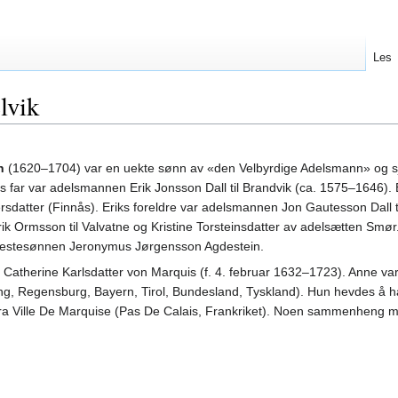
Les
lvik
n
(1620–1704) var en uekte sønn av «den Velbyrdige Adelsmann» og s
es far var adelsmannen Erik Jonsson Dall til Brandvik (ca. 1575–1646). 
datter (Finnås). Eriks foreldre var adelsmannen Jon Gautesson Dall til
rik Ormsson til Valvatne og Kristine Torsteinsdatter av adelsætten Smør
 prestesønnen Jeronymus Jørgensson Agdestein.
Catherine Karlsdatter von Marquis (f. 4. februar 1632–1723). Anne var 
g, Regensburg, Bayern, Tirol, Bundesland, Tyskland). Hun hevdes å ha væ
fra Ville De Marquise (Pas De Calais, Frankriket). Noen sammenheng med