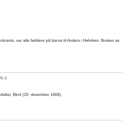
rants, var alle faddere på barna til Anders i Helviken. Bruken av
01–)
 datter, Berit (20. desember 1668).