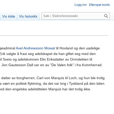
Logg inn
Etterspør konto
Søk
Vis kilde
Vis historikk
jøadmiral
Axel Andrewsson Mowat
til Hovland og den uadelige
Erik valgte å frasi seg adelskapet da han giftet seg med den
 Sveio og adelskvinnen Elin Eriksdatter av Ormslekten til
. Jon Gautesson Dall var en av "De Valen folk" i fra Kvinnherrad.
datter av borgherren, Carl von Marquis til Loch, og hun ble trolig
rt en politisk flyktning, da det var krig i Tyskland på den tiden.
 den engelske adelstittelen Marquis har det trolig ikke.