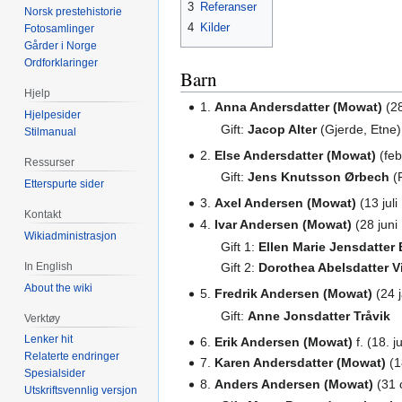
3
Referanser
Norsk prestehistorie
4
Kilder
Fotosamlinger
Gårder i Norge
Ordforklaringer
Barn
Hjelp
1.
Anna Andersdatter (Mowat)
(28
Hjelpesider
Gift:
Jacop Alter
(Gjerde, Etne)
Stilmanual
2.
Else Andersdatter (Mowat)
(feb
Ressurser
Gift:
Jens Knutsson Ørbech
(F
Etterspurte sider
3.
Axel Andersen (Mowat)
(13 jul
Kontakt
4.
Ivar Andersen (Mowat)
(28 juni
Wikiadministrasjon
Gift 1:
Ellen Marie Jensdatter
In English
Gift 2:
Dorothea Abelsdatter V
About the wiki
5.
Fredrik Andersen (Mowat)
(24 
Gift:
Anne Jonsdatter Tråvik
Verktøy
Lenker hit
6.
Erik Andersen (Mowat)
f. (18. 
Relaterte endringer
7.
Karen Andersdatter (Mowat)
(1
Spesialsider
8.
Anders Andersen (Mowat)
(31 
Utskriftsvennlig versjon