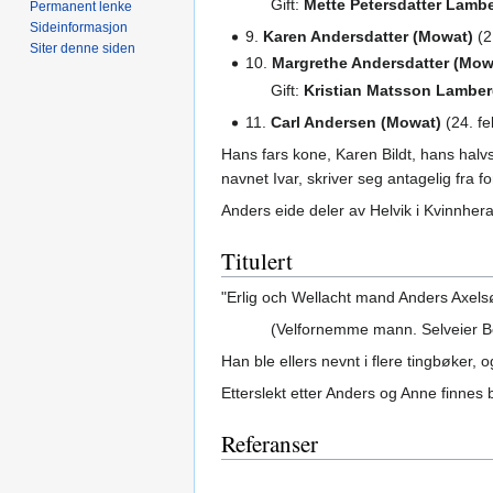
Gift:
Mette Petersdatter Lamb
Permanent lenke
Sideinformasjon
9.
Karen Andersdatter (Mowat)
(2
Siter denne siden
10.
Margrethe Andersdatter (Mow
Gift:
Kristian Matsson Lambe
11.
Carl Andersen (Mowat)
(24. f
Hans fars kone, Karen Bildt, hans halv
navnet Ivar, skriver seg antagelig fra 
Anders eide deler av Helvik i Kvinnh
Titulert
"Erlig och Wellacht mand Anders Axelsø
(Velfornemme mann. Selveier B
Han ble ellers nevnt i flere tingbøker,
Etterslekt etter Anders og Anne finnes
Referanser