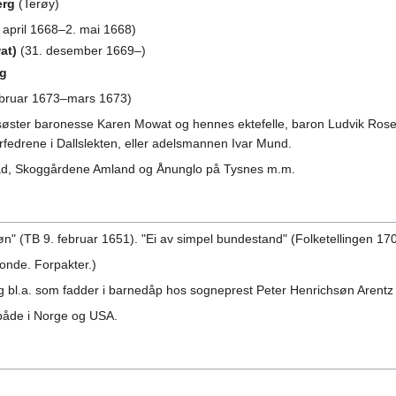
erg
(Terøy)
 april 1668–2. mai 1668)
at)
(31. desember 1669–)
rg
ebruar 1673–mars 1673)
søster baronesse Karen Mowat og hennes ektefelle, baron Ludvik Rosenk
forfedrene i Dallslekten, eller adelsmannen Ivar Mund.
erad, Skoggårdene Amland og Ånunglo på Tysnes m.m.
n" (TB 9. februar 1651). "Ei av simpel bundestand" (Folketellingen 17
onde. Forpakter.)
 og bl.a. som fadder i barnedåp hos sogneprest Peter Henrichsøn Arentz
 både i Norge og USA.