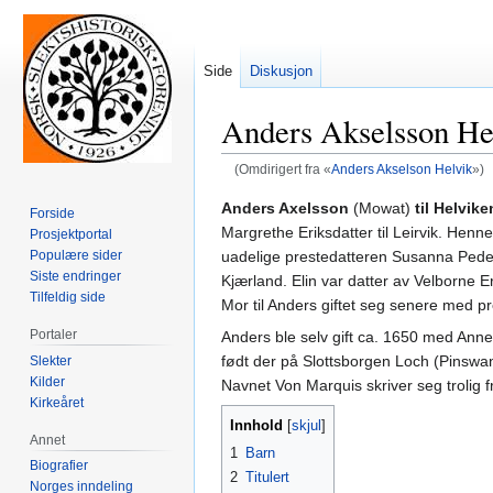
Side
Diskusjon
Anders Akselsson He
(Omdirigert fra «
Anders Akselson Helvik
»)
Hopp
Hopp
Anders Axelsson
(Mowat)
til Helvike
Forside
til
til
Margrethe Eriksdatter til Leirvik. Henn
Prosjektportal
navigering
søk
uadelige prestedatteren Susanna Peders
Populære sider
Siste endringer
Kjærland. Elin var datter av Velborne E
Tilfeldig side
Mor til Anders giftet seg senere med
Portaler
Anders ble selv gift ca. 1650 med Anne 
født der på Slottsborgen Loch (Pinswan
Slekter
Kilder
Navnet Von Marquis skriver seg trolig 
Kirkeåret
Innhold
Annet
1
Barn
Biografier
2
Titulert
Norges inndeling