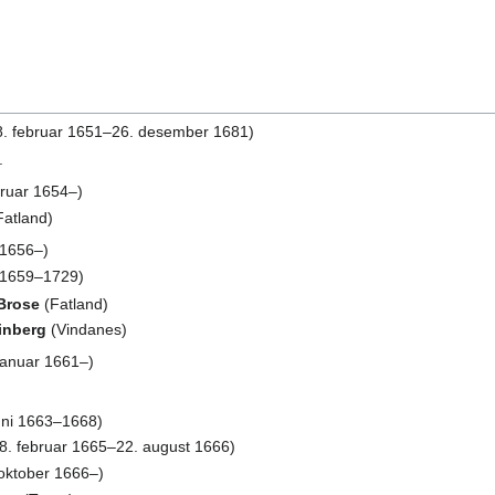
. februar 1651–26. desember 1681)
.
ruar 1654–)
atland)
i 1656–)
 1659–1729)
 Brose
(Fatland)
inberg
(Vindanes)
januar 1661–)
juni 1663–1668)
8. februar 1665–22. august 1666)
oktober 1666–)