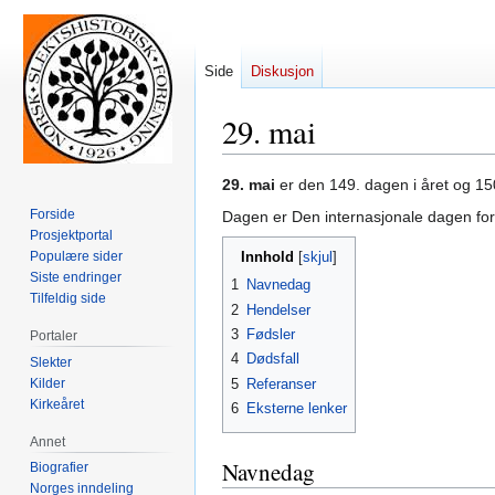
Side
Diskusjon
29. mai
Hopp
Hopp
29. mai
er den 149. dagen i året og 15
til
til
Forside
Dagen er Den internasjonale dagen for
navigering
søk
Prosjektportal
Populære sider
Innhold
Siste endringer
1
Navnedag
Tilfeldig side
2
Hendelser
3
Fødsler
Portaler
4
Dødsfall
Slekter
Kilder
5
Referanser
Kirkeåret
6
Eksterne lenker
Annet
Navnedag
Biografier
Norges inndeling