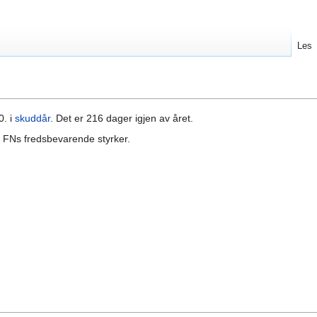
Les
0. i
skuddår
. Det er 216 dager igjen av året.
 FNs fredsbevarende styrker.