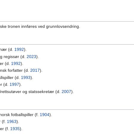
orske tronen innføres ved grunnlovsendring.
onær (d.
1992
).
g regissør (d.
2023
).
er (d.
1992
).
nsk forfatter (d.
2017
).
spiller (d.
1993
).
er (d.
1997
).
drettsutøver og statssekretær (d.
2007
).
sk fotballspiller (f.
1904
).
 (f.
1963
).
er (f.
1935
).