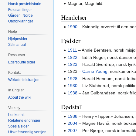
Magnar, Magnhild.
Norsk prestehistorie
Fotosamlinger
Hendelser
Gårder i Norge
Ordforklaringer
1990
– Kvinnelig arverett til den n
Hjelp
Fødsler
Hjelpesider
Stilmanual
1911
– Annie Berntsen, norsk misj
Ressurser
1922
– Edith Roger, norsk danser o
Etterspurte sider
1923
– Harald Sverdrup, norsk lyrik
1923 –
Carrie Young
, norskamerika
Kontakt
1928
– Harald Hennum, norsk fotball
Wikiadministrasjon
1930
– Liv Stubberud, norsk politik
In English
1938
– Jan Gulbrandsen, norsk frii
About the wiki
Dødsfall
Verktøy
Lenker hit
1988
– Henry «Tippen» Johansen, nor
Relaterte endringer
2004
– Magne Havnå, norsk bokser
Spesialsider
2007
– Per Bjørge, norsk informatik
Utskriftsvennlig versjon