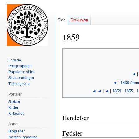
Side
Diskusjon
1859
Hopp
Hopp
til
til
Forside
navigering
søk
Prosjektportal
Populære sider
◄
Siste endringer
◄
|
1830-åren
Tilfeldig side
◄ ◄
|
◄
|
1854
|
1855
|
1
Portaler
Slekter
Kilder
Kirkeåret
Hendelser
Annet
Fødsler
Biografier
Norges inndeling