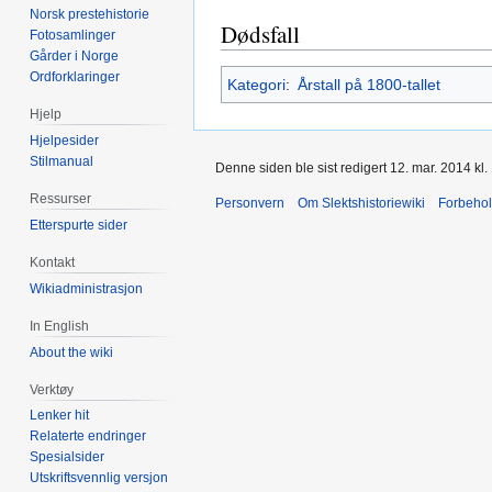
Norsk prestehistorie
Dødsfall
Fotosamlinger
Gårder i Norge
Ordforklaringer
Kategori
:
Årstall på 1800-tallet
Hjelp
Hjelpesider
Stilmanual
Denne siden ble sist redigert 12. mar. 2014 kl.
Ressurser
Personvern
Om Slektshistoriewiki
Forbeho
Etterspurte sider
Kontakt
Wikiadministrasjon
In English
About the wiki
Verktøy
Lenker hit
Relaterte endringer
Spesialsider
Utskriftsvennlig versjon