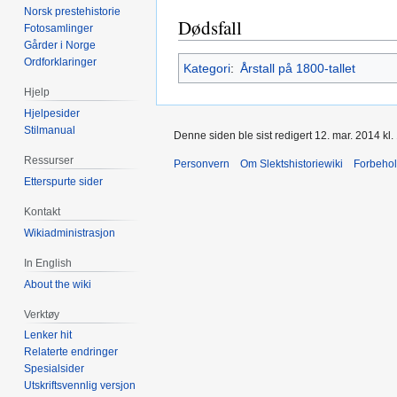
Norsk prestehistorie
Dødsfall
Fotosamlinger
Gårder i Norge
Ordforklaringer
Kategori
:
Årstall på 1800-tallet
Hjelp
Hjelpesider
Stilmanual
Denne siden ble sist redigert 12. mar. 2014 kl.
Ressurser
Personvern
Om Slektshistoriewiki
Forbeho
Etterspurte sider
Kontakt
Wikiadministrasjon
In English
About the wiki
Verktøy
Lenker hit
Relaterte endringer
Spesialsider
Utskriftsvennlig versjon