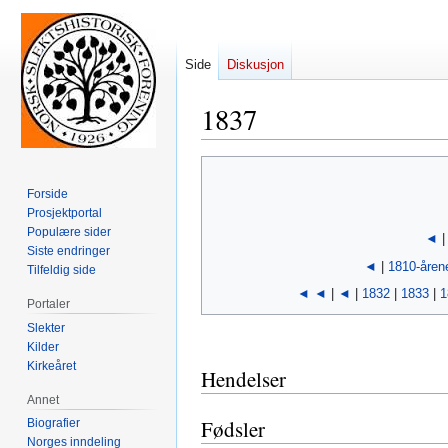
Side
Diskusjon
1837
Hopp
Hopp
til
til
Forside
navigering
søk
Prosjektportal
Populære sider
◄
Siste endringer
◄
|
1810-åren
Tilfeldig side
◄ ◄
|
◄
|
1832
|
1833
|
1
Portaler
Slekter
Kilder
Kirkeåret
Hendelser
Annet
Fødsler
Biografier
Norges inndeling