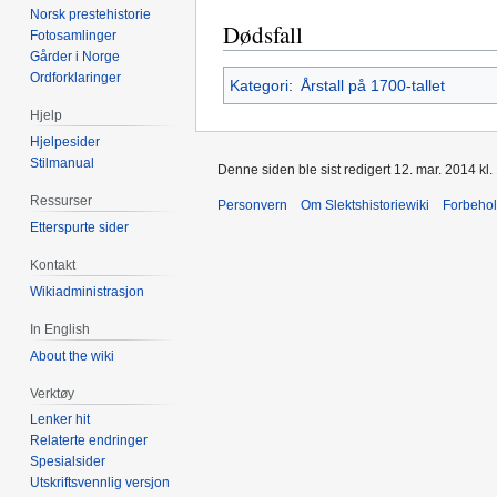
Norsk prestehistorie
Dødsfall
Fotosamlinger
Gårder i Norge
Ordforklaringer
Kategori
:
Årstall på 1700-tallet
Hjelp
Hjelpesider
Stilmanual
Denne siden ble sist redigert 12. mar. 2014 kl.
Ressurser
Personvern
Om Slektshistoriewiki
Forbeho
Etterspurte sider
Kontakt
Wikiadministrasjon
In English
About the wiki
Verktøy
Lenker hit
Relaterte endringer
Spesialsider
Utskriftsvennlig versjon