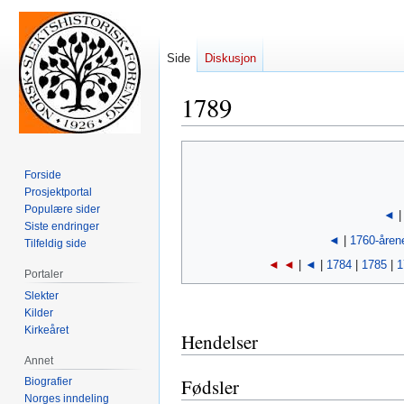
Side
Diskusjon
1789
Hopp
Hopp
til
til
Forside
navigering
søk
Prosjektportal
Populære sider
◄
Siste endringer
◄
|
1760-åren
Tilfeldig side
◄ ◄
|
◄
|
1784
|
1785
|
1
Portaler
Slekter
Kilder
Kirkeåret
Hendelser
Annet
Fødsler
Biografier
Norges inndeling