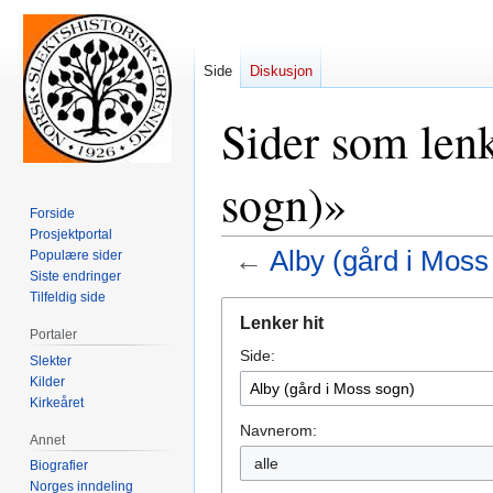
Side
Diskusjon
Sider som lenk
sogn)»
Forside
Prosjektportal
←
Alby (gård i Moss
Populære sider
Siste endringer
Tilfeldig side
Hopp
Hopp
Lenker hit
til
til
Portaler
Side:
navigering
søk
Slekter
Kilder
Kirkeåret
Navnerom:
Annet
alle
Biografier
Norges inndeling