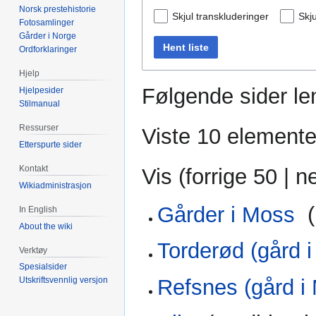
Norsk prestehistorie
Skjul transkluderinger
Skju
Fotosamlinger
Gårder i Norge
Hent liste
Ordforklaringer
Hjelp
Følgende sider len
Hjelpesider
Stilmanual
Ressurser
Viste 10 elemente
Etterspurte sider
Kontakt
Vis (
forrige 50
|
n
Wikiadministrasjon
Gårder i Moss
‎
(
In English
About the wiki
Torderød (gård 
Verktøy
Spesialsider
Refsnes (gård i
Utskriftsvennlig versjon