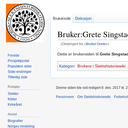
Brukerside
Diskusjon
Bruker
:
Grete Singsta
(Omdirigert fra «
Bruker:Grete
»)
Hopp
Hopp
Dette er brukersiden til
Grete Singsta
Forside
til
til
Prosjektportal
Kategori
:
Brukere i Slektshistoriewiki
navigering
søk
Populære sider
Siste endringer
Tilfeldig side
Portaler
Denne siden ble sist redigert 9. des. 2017 kl. 2
Slekter
Personvern
Om Slektshistoriewiki
Forbeho
Kilder
Kirkeåret
Annet
Biografier
Norges inndeling