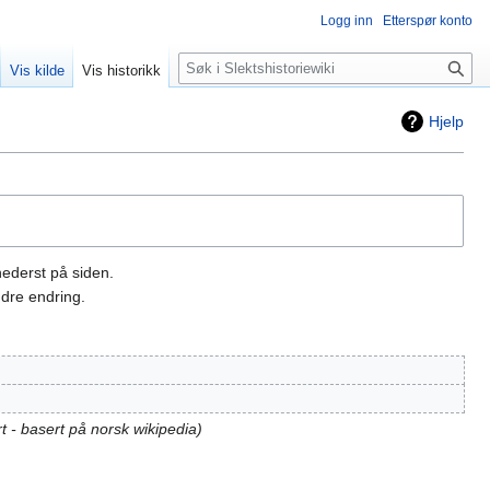
Logg inn
Etterspør konto
Søk
Vis kilde
Vis historikk
Hjelp
nederst på siden.
dre endring.
rt - basert på norsk wikipedia