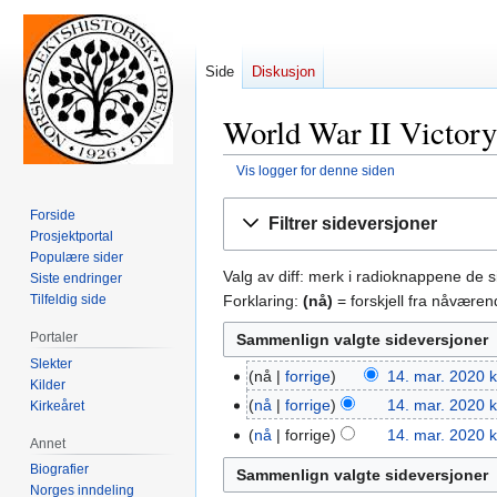
Side
Diskusjon
World War II Victory
Vis logger for denne siden
Hopp
Hopp
Forside
Filtrer sideversjoner
til
til
Prosjektportal
navigering
søk
Populære sider
Valg av diff: merk i radioknappene de 
Siste endringer
Forklaring:
(nå)
= forskjell fra nåvære
Tilfeldig side
Portaler
Slekter
nå
forrige
14. mar. 2020 k
14.
Kilder
I
mar.
nå
forrige
14. mar. 2020 k
Kirkeåret
n
2020
I
nå
forrige
14. mar. 2020 k
Annet
g
n
Biografier
e
g
Norges inndeling
n