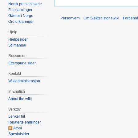
e
Norsk prestehistorie
r
n
Fotosamlinger
e
r
Gårder i Norge
Personvern
Om Slektshistoriewiki
Forbeho
d
e
Ordforklaringer
i
d
Hjelp
g
i
Hjelpesider
e
g
Stilmanual
r
e
i
r
Ressurser
n
i
Etterspurte sider
g
n
Kontakt
s
g
Wikiadministrasjon
f
s
o
f
In English
r
o
About the wiki
k
r
l
Verktøy
k
a
l
Lenker hit
r
Relaterte endringer
a
Atom
i
r
Spesialsider
n
i