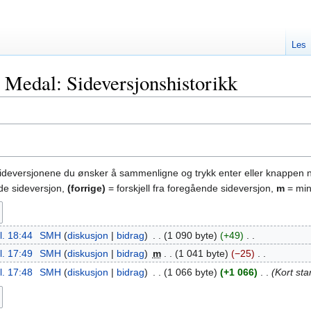
Les
 Medal: Sideversjonshistorikk
sideversjonene du ønsker å sammenligne og trykk enter eller knappen 
nde sideversjon,
(forrige)
= forskjell fra foregående sideversjon,
m
= min
l. 18:44
‎
SMH
diskusjon
bidrag
‎
1 090 byte
+49
‎
l. 17:49
‎
SMH
diskusjon
bidrag
‎
m
1 041 byte
−25
‎
l. 17:48
‎
SMH
diskusjon
bidrag
‎
1 066 byte
+1 066
‎
Kort sta