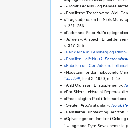
««Jomfru Adelus» og hendes ægtefe
«Familierne Treschow og Wiel. Dere
«Trøgstadpresten hr. Niels Muus' o
s. 221–256.
«Kjøbmand Peter Bull's optegnelse
«Jørgen v. Ansbach, Engel Jensen 
s. 347–385.
«Falck'erne af Tønsberg og Risør»
«Familien Holfeldt»
,
Personalhisto
«Fabelen om Cort Adelers hollands
«Nedstammer den nulævende Christ
Tidsskrift
, bind 2, 1920, s. 1–15.
«Arild Olufssøn. Et supplement»,
No
«Fra Skiens ældste skifteprotokoller
«Presteslegten Post i Telemarken»
«Slegten Arbo's stamfar»,
Norsk Per
«Familierne Blichfeldt og Bentzon.
«Oplysninger om familier i Oslo og 
1 «Lagmand Dyre Sevaldsens slegt