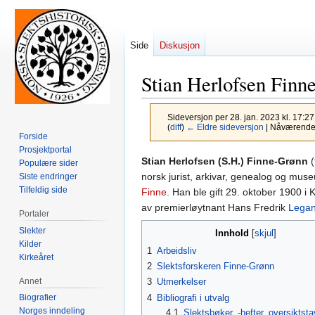
Side
Diskusjon
Stian Herlofsen Finn
Sideversjon per 28. jan. 2023 kl. 17:2
(
diff
)
← Eldre sideversjon
| Nåværende s
Forside
Prosjektportal
Hopp
Hopp
Stian Herlofsen (S.H.) Finne-Grønn
(
Populære sider
til
til
norsk jurist, arkivar, genealog og mu
Siste endringer
Tilfeldig side
navigering
søk
Finne
. Han ble gift 29. oktober 1900 i
av premierløytnant Hans Fredrik
Lega
Portaler
Slekter
Innhold
Kilder
1
Arbeidsliv
Kirkeåret
2
Slektsforskeren Finne-Grønn
Annet
3
Utmerkelser
4
Bibliografi i utvalg
Biografier
Norges inndeling
4.1
Slektsbøker, -hefter, oversiktstav