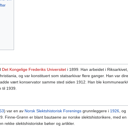
fter
ed
Det Kongelige Frederiks Universitet
i 1899. Han arbeidet i Riksarkivet,
 Christiania, og var konstituert som statsarkivar flere ganger. Han var dire
hadde vært konservator samme sted siden 1912. Han ble kommunearkiv
 til 1939.
53
) var en av
Norsk Slektshistorisk Forenings
grunnleggere i
1926
, og
29. Finne-Grønn er blant bautaene av norske slektshistorikere, med en 
en rekke slektshistoriske bøker og artikler.