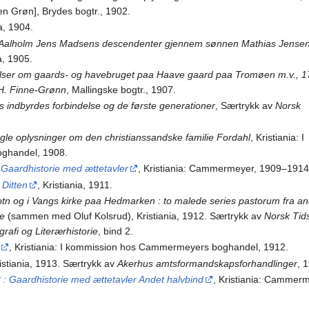
en Grøn], Brydes bogtr., 1902.
ia, 1904.
aa Aalholm Jens Madsens descendenter gjennem sønnen Mathias Jense
ia, 1905.
elser om gaards- og havebruget paa Haave gaard paa Tromøen m.v., 1
.H. Finne-Grønn
, Mallingske bogtr., 1907.
s indbyrdes forbindelse og de første generationer
, Særtrykk av
Norsk
gle oplysninger om den christianssandske familie Fordahl
, Kristiania: I
ghandel, 1908.
: Gaardhistorie med ættetavler
, Kristiania: Cammermeyer, 1909–1914
 Ditten
, Kristiania, 1911.
Totn og i Vangs kirke paa Hedmarken : to malede series pastorum fra a
de
(sammen med Oluf Kolsrud), Kristiania, 1912. Særtrykk av
Norsk Tids
grafi og Literærhistorie
, bind 2.
, Kristiania: I kommission hos Cammermeyers boghandel, 1912.
ristiania, 1913. Særtrykk av
Akerhus amtsformandskapsforhandlinger
, 
2 : Gaardhistorie med ættetavler Andet halvbind
, Kristiania: Cammer