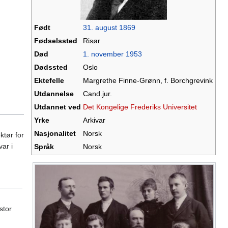
Født
31. august
1869
Fødselssted
Risør
Død
1. november
1953
Dødssted
Oslo
Ektefelle
Margrethe Finne-Grønn, f. Borchgrevink
Utdannelse
Cand.jur.
Utdannet ved
Det Kongelige Frederiks Universitet
Yrke
Arkivar
Nasjonalitet
Norsk
ktør for
ar i
Språk
Norsk
stor