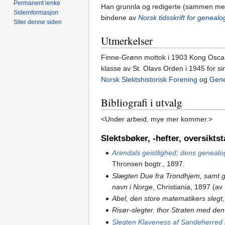
Permanent lenke
Han grunnla og redigerte (sammen m
Sideinformasjon
bindene av
Norsk tidsskrift for genealog
Siter denne siden
Utmerkelser
Finne-Grønn mottok i 1903 Kong Oscar IIs
klasse av St. Olavs Orden i 1945 for si
Norsk Slektshistorisk Forening
og
Gene
Bibliografi i utvalg
<Under arbeid, mye mer kommer.>
Slektsbøker, -hefter, oversiktsta
Arendals geistlighed; dens genealog
Thronsen bogtr., 1897.
Slægten Due fra Trondhjem, samt g
navn i Norge
, Christiania, 1897 (a
Abel, den store matematikers slegt
Risør-slegter. thor Straten med de
Slegten Klaveness af Sandeherred 