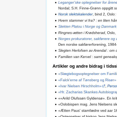
Leganger'ske optegnelser for årene
Nordal; S.H. Finne-Grønn oppgitt 
Norsk slektskalender
, bind 2, Osl
Hvem stammer vi fra? : en liten hå
Slekten Platou i Norge og Danmark
Ringnes-ætten i Krødsherad
, Oslo
Norges prokuratorer, sakførere og 
Den norske sakførerforening, 1984
Slegten Herlofsen av Arendal : om 
Familien van Kervel : samt genealo
Artikler og andre bidrag i tidss
«Slægtebogsoptegnelser om Famil
«Falck'erne af Tønsberg og Risør»
«Ivar Nielsen Hirschholm»
,
Person
«Hr. Zacharias Skankes Autobiogra
««Arild Olufssøn Gyldensø». En krit
«Oslobispen mag. Jens Nielsens sle
«Ætten Paus' stamfædre ved aar 1
«Optegnelser af biskop Jens Nielse