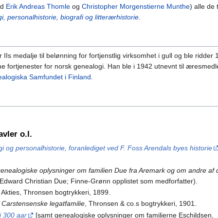
ed
Erik Andreas Thomle
og
Christopher Morgenstierne Munthe
) alle de 
i, personalhistorie, biografi og litterærhistorie
.
 medalje til belønning for fortjenstlig virksomhet i gull og ble ridder 1
ne fortjenester for norsk genealogi. Han ble i 1942 utnevnt til æresmed
alogiska Samfundet i Finland
.
vler o.l.
i og personalhistorie, foranlediget ved F. Foss Arendals byes historie
enealogiske oplysninger om familien Due fra Aremark og om andre af 
v Edward Christian Due; Finne-Grønn opplistet som medforfatter).
, Akties, Thronsen bogtrykkeri, 1899.
n Carstensenske legatfamilie
, Thronsen & co.s bogtrykkeri, 1901.
i 300 aar
[samt genealogiske oplysninger om familierne Eschildsen,