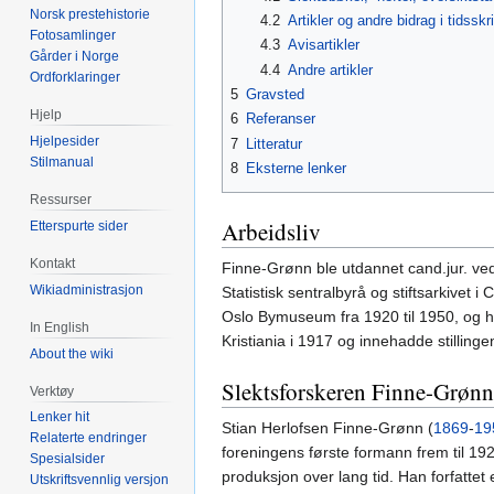
Norsk prestehistorie
4.2
Artikler og andre bidrag i tidsskri
Fotosamlinger
4.3
Avisartikler
Gårder i Norge
4.4
Andre artikler
Ordforklaringer
5
Gravsted
Hjelp
6
Referanser
Hjelpesider
7
Litteratur
Stilmanual
8
Eksterne lenker
Ressurser
Arbeidsliv
Etterspurte sider
Kontakt
Finne-Grønn ble utdannet cand.jur. v
Wikiadministrasjon
Statistisk sentralbyrå og stiftsarkivet i
Oslo Bymuseum fra 1920 til 1950, og 
In English
Kristiania i 1917 og innehadde stillingen
About the wiki
Slektsforskeren Finne-Grønn
Verktøy
Lenker hit
Stian Herlofsen Finne-Grønn (
1869
-
19
Relaterte endringer
foreningens første formann frem til 19
Spesialsider
produksjon over lang tid. Han forfattet 
Utskriftsvennlig versjon