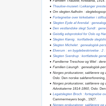
Familien Thaulow
, Kristiania, 1914.
Thaulow-museet i Leikanger prest
Om slegten Aalholm : slegtebogsop
Fortegnelse over kirkebøker i stiftsa
Slegten Eyde af Arendal : genealog
Den vestlandske slegt Sundt : gene
Geistlig edsprotokol for Oslo og Ha
Slegten Kiønig : kortfattede slegts
Slegten Michelet : genealogisk-per
Elverum : en bygdebeskrivelse : 2 
Slegten Sverdrup : kortfattede gen
Familierne Treschow og Wiel : dere
Familien Lieungh : genealogisk-per
Norges prokuratorer, sakførere og
Oslo: Den norske sakførerforening
Norges prokuratorer, sakførere og
Advokaterne 1814-1860
, Oslo: Den
Legatslegten Broch : fortegnelse o
Cammermeyers bogh., 1927.
Norges prokuratorer, sakførere og