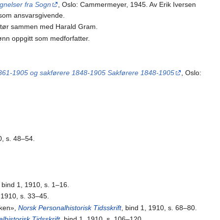
gnelser fra Sogn
, Oslo: Cammermeyer, 1945. Av Erik Iversen
 som ansvarsgivende.
ktør sammen med Harald Gram.
ønn oppgitt som medforfatter.
r 1861-1905 og sakførere 1848-1905 Sakførere 1848-1905
, Oslo:
0, s. 48–54.
, bind 1, 1910, s. 1–16.
, 1910, s. 33–45.
rken»,
Norsk Personalhistorisk Tidsskrift
, bind 1, 1910, s. 68–80.
historisk Tidsskrift
, bind 1, 1910, s. 106–120.