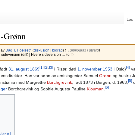
Les
e-Grønn
7 av
Dag T. Hoelseth
(
diskusjon
|
bidrag
)
(
→‎Bibliografi i utvalg
)
ideversjon (diff) | Nyere sideversjon → (diff)
[1]
,
[2]
,
[3]
[4]
født
31. august
1869
i Risør, død
1. november
1953
i Oslo)
va
seumsdirektør. Han var sønn av amtsingeniør Samuel
Grønn
og hustru J
[5]
 Kristiania med Margrethe
Borchgrevink
, født 1873 i Bergen, d. 1963,
d
[6]
nger
Borchgrevink og Sophie Augusta Pauline
Klouman
.
ler o.l.