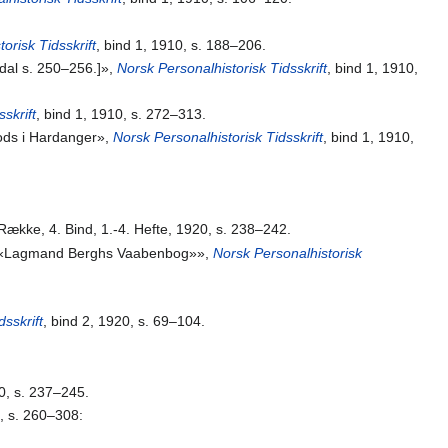
orisk Tidsskrift
, bind 1, 1910, s. 188–206.
edal s. 250–256.]»,
Norsk Personalhistorisk Tidsskrift
, bind 1, 1910,
skrift
, bind 1, 1910, s. 272–313.
ods i Hardanger»,
Norsk Personalhistorisk Tidsskrift
, bind 1, 1910,
 Række, 4. Bind, 1.-4. Hefte, 1920, s. 238–242.
af «Lagmand Berghs Vaabenbog»»,
Norsk Personalhistorisk
dsskrift
, bind 2, 1920, s. 69–104.
20, s. 237–245.
0, s. 260–308: