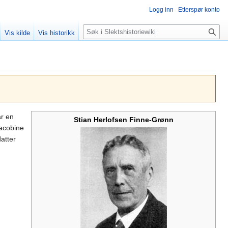
Logg inn
Etterspør konto
Søk
Vis kilde
Vis historikk
r en
Stian Herlofsen Finne-Grønn
acobine
atter