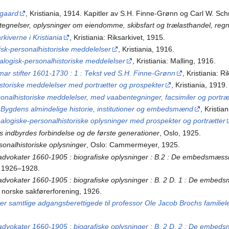
egaard
, Kristiania, 1914. Kapitler av S.H. Finne-Grønn og Carl W. Schn
tegnelser, oplysninger om eiendomme, skibsfart og trælasthandel, re
rkiverne i Kristiania
, Kristiania: Riksarkivet, 1915.
isk-personalhistoriske meddelelser
, Kristiania, 1916.
alogisk-personalhistoriske meddelelser
, Kristiania: Malling, 1916.
mar stifter 1601-1730 : 1 : Tekst ved S.H. Finne-Grønn
, Kristiania: 
historiske meddelelser med portrætter og prospekter
, Kristiania, 1919.
sonalhistoriske meddelelser, med vaabentegninger, facsimiler og portræ
: Bygdens almindelige historie, institutioner og embedsmænd
, Kristi
ealogiske-personalhistoriske oplysninger med prospekter og portrætter
s indbyrdes forbindelse og de første generationer
, Oslo, 1925.
sonalhistoriske oplysninger
, Oslo: Cammermeyer, 1925.
 advokater 1660-1905 : biografiske oplysninger : B.2 : De embedsmæs
, 1926–1928.
 advokater 1660-1905 : biografiske oplysninger : B. 2 D. 1 : De emb
 norske sakførerforening, 1926.
ver samtlige adgangsberettigede til professor Ole Jacob Brochs familie
 advokater 1660-1905 : biografiske oplysninger : B. 2 D. 2 : De emb