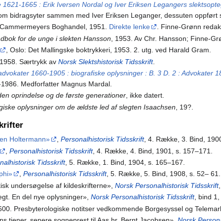
 1621-1665 : Erik Iversen Nordal og Iver Eriksen Legangers slektsopte
som bidragsyter sammen med Iver Eriksen Leganger, dessuten oppført
o: Cammermeyers Boghandel, 1951.
Direkte lenke
. Finne-Grønn reda
ndbok for de unge i slekten Hansson
, 1953. Av Chr. Hansson; Finne-Gr
, Oslo: Det Mallingske boktrykkeri, 1953. 2. utg. ved Harald Gram.
, 1958. Særtrykk av
Norsk Slektshistorisk Tidsskrift
.
advokater 1660-1905 : biografiske oplysninger : B. 3 D. 2 : Advokate
-1986. Medforfatter Magnus Mardal.
den oprindelse og de første generationer
, ikke datert.
giske oplysninger om de ældste led af slegten Isaachsen
, 19?.
krifter
ien Holtermann»
,
Personalhistorisk Tidsskrift
, 4. Række, 3. Bind, 190
,
Personalhistorisk Tidsskrift
, 4. Række, 4. Bind, 1901, s. 157–171.
alhistorisk Tidsskrift
, 5. Række, 1. Bind, 1904, s. 165–167.
phi»
,
Personalhistorisk Tidsskrift
, 5. Række, 5. Bind, 1908, s. 52– 61.
isk undersøgelse af kildeskrifterne»,
Norsk Personalhistorisk Tidsskrift
gt. En del nye oplysninger»,
Norsk Personalhistorisk Tidsskrift
, bind 1
600. Presbyterologiske notitser vedkommende Borgesyssel og Telema
ns tjener, senere sogneprest til Aas hr. Bernt Jacobsen»,
Norsk Personal