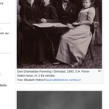
tre
.
lem av
Den Dramatiske Forening i Grimstad, 1893. S.H. Finne-
,
Grønn foran, nr. 2 fra venstre.
Foto: Elisabeth Helmer/
Nasjonalbibliotekets samling
.
dette