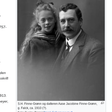
n
757-
.
nden
skrift
1913.
meyer,
S.H. Finne-Grønn og datteren Aase Jacobine Finne-Grønn,
g. Falck, ca. 1910 (?).