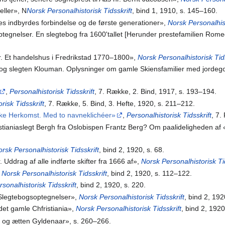
ller», N
Norsk Personalhistorisk Tidsskrift
, bind 1, 1910, s. 145–160.
s indbyrdes forbindelse og de første generationer»,
Norsk Personalhist
ptegnelser. En slegtebog fra 1600'tallet [Herunder prestefamilien Rom
r. Et handelshus i Fredrikstad 1770–1800»,
Norsk Personalhistorisk Tids
og slegten Klouman. Oplysninger om gamle Skiensfamilier med jordeg
,
Personalhistorisk Tidsskrift
, 7. Række, 2. Bind, 1917, s. 193–194.
risk Tidsskrift
, 7. Række, 5. Bind, 3. Hefte, 1920, s. 211–212.
ke Herkomst. Med to navneklichéer»
,
Personalhistorisk Tidsskrift
, 7.
ianiaslegt Bergh fra Oslobispen Frantz Berg? Om paalideligheden 
rsk Personalhistorisk Tidsskrift
, bind 2, 1920, s. 68.
. Uddrag af alle indførte skifter fra 1666 af»,
Norsk Personalhistorisk Ti
,
Norsk Personalhistorisk Tidsskrift
, bind 2, 1920, s. 112–122.
sonalhistorisk Tidsskrift
, bind 2, 1920, s. 220.
 Slegtebogsoptegnelser»,
Norsk Personalhistorisk Tidsskrift
, bind 2, 19
det gamle Chfristiania»,
Norsk Personalhistorisk Tidsskrift
, bind 2, 192
 og ætten Gyldenaar», s. 260–266.