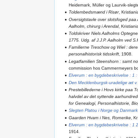
Heidemark, Müller og Laurvik-slegt
Toldembedsmænd i Risør
, Kristian
Oversigtstavle over slotsfoged p
Aalholm, chirurg i Arendal
, Kristian
Toldskriver Niels Aalholms Optegn
1775. Udg. af J.J.P. Aalholm ved S
Familierne Treschow og Wiel : dere
personalhistorisk tidsskrift
, 1908.
Legatfamilien Steenshorn : samt no
commission hos Cammermeyers bo
Elverum : en bygdebeskrivelse : 1 
Den Mecklenburgsk-uradelige æt v.
Prestebillederne i Hovs kirke paa 
halvdel av det syttende aarhundre
for Genealogi, Personalhistorie, Bio
Slegten Platou i Norge og Danmark
Gaarden Hvam i Nes, Romerike
, K
Elverum : en bygdebeskrivelse : 1 
1914.