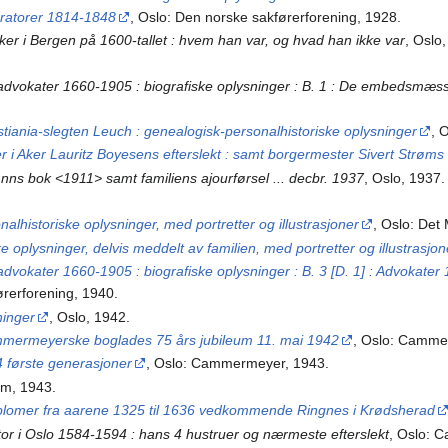
ratorer 1814-1848
, Oslo: Den norske sakførerforening, 1928.
ker i Bergen på 1600-tallet : hvem han var, og hvad han ikke var
, Oslo
 advokater 1660-1905 : biografiske oplysninger : B. 1 : De embedsmæs
stiania-slegten Leuch : genealogisk-personalhistoriske oplysninger
, 
ver i Aker Lauritz Boyesens efterslekt : samt borgermester Sivert Strøms
ønns bok <1911> samt familiens ajourførsel ... decbr. 1937
, Oslo, 1937
alhistoriske oplysninger, med portretter og illustrasjoner
, Oslo: Det
 oplysninger, delvis meddelt av familien, med portretter og illustrasjon
advokater 1660-1905 : biografiske oplysninger : B. 3 [D. 1] : Advokate
ørerforening, 1940.
ninger
, Oslo, 1942.
mmermeyerske boglades 75 års jubileum 11. mai 1942
, Oslo: Camme
4 første generasjoner
, Oslo: Cammermeyer, 1943.
um, 1943.
iplomer fra aarene 1325 til 1636 vedkommende Ringnes i Krødsherad
or i Oslo 1584-1594 : hans 4 hustruer og nærmeste efterslekt
, Oslo: 