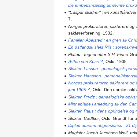
De embedsmæssig utnævnte proku
"Caspar skildrer" : en kunsthåndver
7.
Norges prokuratorer, sakførere og
sakførerforening, 1932.
Familien Abelsted : en gren av Chri
En østlandsk slekt Riis : sorenskri
Platou : tegnet efter S.H. Finne-Gr
Ætten von Koss
, Oslo, 1938.
Slekten Lasson : genealogisk-person
Slekten Hansson : personalhistoriske
Norges prokuratorer, sakførere og 
juni 1905
, Oslo: Den norske sakf
Slekten Prydz : genealogiske oplys
Minneblade i anledning av den Ca
Slekten Paus : dens oprindelse og 
Slekten Bødtker
, Oslo: Grundt Tan
Diplomatarium ringnesiense : 21 d
Magister Jacob Jacobsen Wolf, rekt