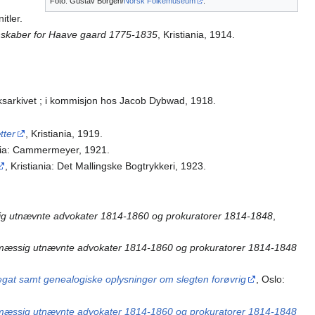
Foto: Gustav Borgen/
Norsk Folkemuseum
.
itler.
gnskaber for Haave gaard 1775-1835
, Kristiania, 1914.
Riksarkivet ; i kommisjon hos Jacob Dybwad, 1918.
tter
, Kristiania, 1919.
ania: Cammermeyer, 1921.
, Kristiania: Det Mallingske Bogtrykkeri, 1923.
sig utnævnte advokater 1814-1860 og prokuratorer 1814-1848
,
edsmæssig utnævnte advokater 1814-1860 og prokuratorer 1814-1848
legat samt genealogiske oplysninger om slegten forøvrig
, Oslo:
edsmæssig utnævnte advokater 1814-1860 og prokuratorer 1814-1848