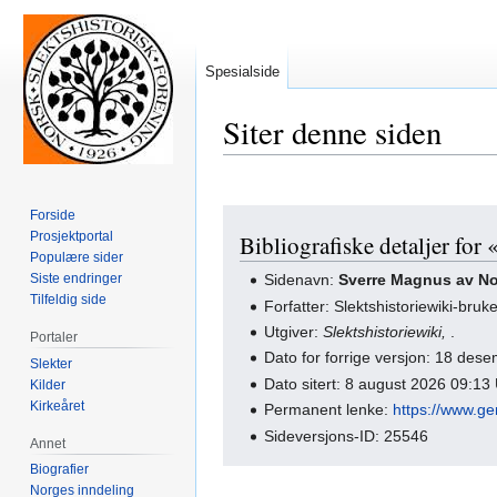
Spesialside
Siter denne siden
Forside
Hopp
Hopp
Prosjektportal
Bibliografiske detaljer for 
til
til
Populære sider
navigering
søk
Siste endringer
Sidenavn:
Sverre Magnus av N
Tilfeldig side
Forfatter: Slektshistoriewiki-bruk
Utgiver:
Slektshistoriewiki,
.
Portaler
Dato for forrige versjon: 18 de
Slekter
Dato sitert: 8 august 2026 09:1
Kilder
Kirkeåret
Permanent lenke:
https://www.g
Sideversjons-ID: 25546
Annet
Biografier
Norges inndeling