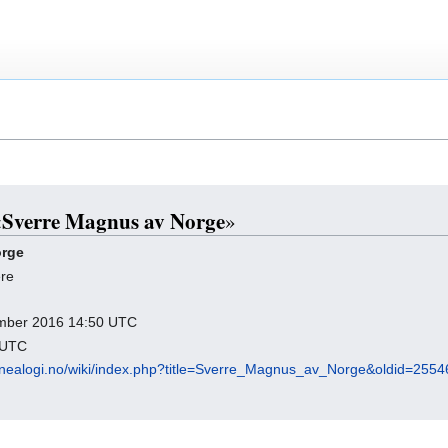
Sverre Magnus av Norge
«
»
orge
ere
sember 2016 14:50 UTC
3 UTC
enealogi.no/wiki/index.php?title=Sverre_Magnus_av_Norge&oldid=2554