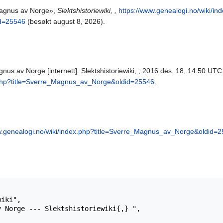
 Magnus av Norge»,
Slektshistoriewiki, ,
https://www.genealogi.no/wiki/in
id=25546
(besøkt august 8, 2026).
nus av Norge [internett]. Slektshistoriewiki, ; 2016 des. 18, 14:50 UTC [s
x.php?title=Sverre_Magnus_av_Norge&oldid=25546
.
w.genealogi.no/wiki/index.php?title=Sverre_Magnus_av_Norge&oldid=