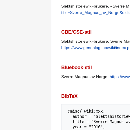
Slektshistoriewiki-brukere, «Sverre
title=Sverre_Magnus_av_Norge&old
CBE/CSE-stil
Slektshistoriewiki-brukere. Sverre Mag
https://www.genealogi.no/wiki/inde
Bluebook-stil
Sverre Magnus av Norge,
https://ww
BibTeX
 @misc{ wiki:xxx,

   author = "Slektshistoriewiki",

   title = "Sverre Magnus av Norge --- Slektshistoriewiki{,} ",

   year = "2016",
