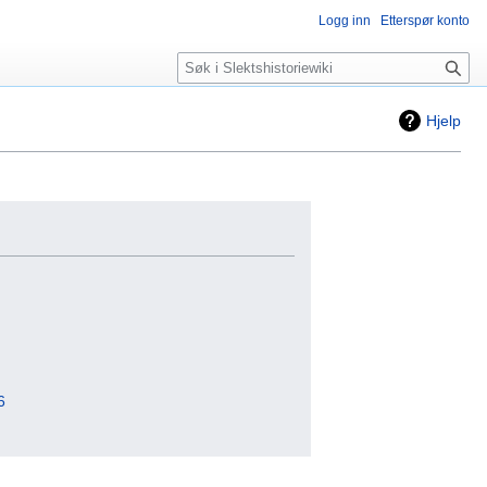
Logg inn
Etterspør konto
Søk
Hjelp
6