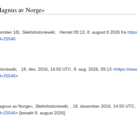
 Magnus av Norge»
sember 18).
Slektshistoriewiki,
. Hentet 09:13, 8. august 8 2026 fra
http
id=25546
.
storiewiki,
. 18. des. 2016, 14:50 UTC. 8. aug. 2026, 09:13 <
https://ww
id=25546
>.
 Magnus av Norge»,
Slektshistoriewiki, ,
18. desember 2016, 14:50 UTC, 
id=25546
> [besøkt 8. august 2026]