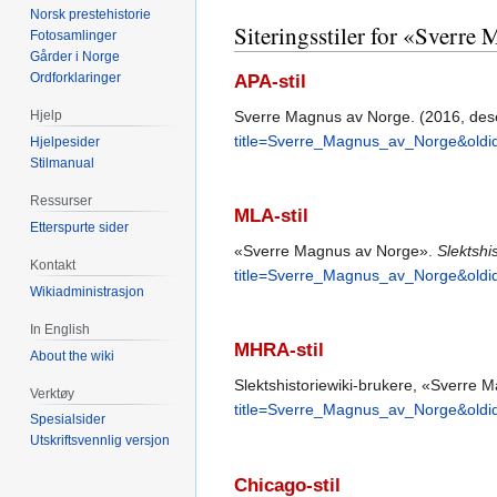
Norsk prestehistorie
Siteringsstiler for «Sverre
Fotosamlinger
Gårder i Norge
Ordforklaringer
APA-stil
Sverre Magnus av Norge. (2016, de
Hjelp
title=Sverre_Magnus_av_Norge&old
Hjelpesider
Stilmanual
Ressurser
MLA-stil
Etterspurte sider
«Sverre Magnus av Norge».
Slektshi
Kontakt
title=Sverre_Magnus_av_Norge&old
Wikiadministrasjon
In English
MHRA-stil
About the wiki
Slektshistoriewiki-brukere, «Sverre
Verktøy
title=Sverre_Magnus_av_Norge&old
Spesialsider
Utskriftsvennlig versjon
Chicago-stil