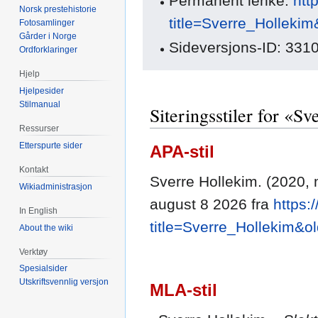
Permanent lenke:
htt
Norsk prestehistorie
title=Sverre_Holleki
Fotosamlinger
Gårder i Norge
Sideversjons-ID: 331
Ordforklaringer
Hjelp
Hjelpesider
Stilmanual
Siteringsstiler for «S
Ressurser
Etterspurte sider
APA-stil
Kontakt
Sverre Hollekim. (2020, 
Wikiadministrasjon
august 8 2026 fra
https:
In English
title=Sverre_Hollekim&o
About the wiki
Verktøy
Spesialsider
Utskriftsvennlig versjon
MLA-stil