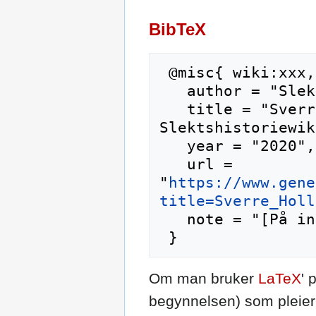
BibTeX
 @misc{ wiki:xxx,

   author = "Slektshistoriewiki",

   title = "Sverre Hollekim --- 
Slektshistoriewik
   year = "2020",

   url = 
"
https://www.gene
title=Sverre_Holl
   note = "[På internett; besøkt 8-august-2026]"

Om man bruker
LaTeX
' 
begynnelsen) som pleier 