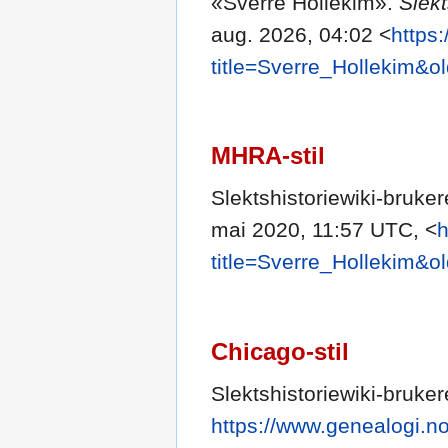
«Sverre Hollekim».
Slekt
aug. 2026, 04:02 <
https
title=Sverre_Hollekim&o
MHRA-stil
Slektshistoriewiki-bruke
mai 2020, 11:57 UTC, <
h
title=Sverre_Hollekim&o
Chicago-stil
Slektshistoriewiki-bruke
https://www.genealogi.no