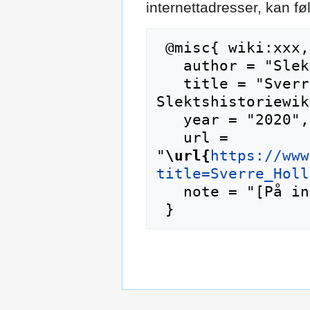
internettadresser, kan f
 @misc{ wiki:xxx,

   author = "Slektshistoriewiki",

   title = "Sverre Hollekim --- 
Slektshistoriewik
   year = "2020",

   url = 
"
\url{
https://www
title=Sverre_Holl
   note = "[På internett; besøkt 8-august-2026]"
