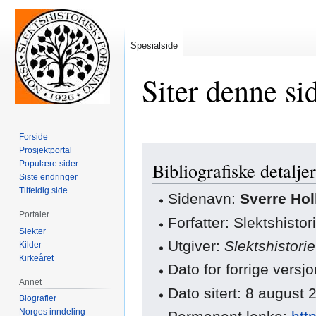
Spesialside
Siter denne si
Forside
Hopp
Hopp
Prosjektportal
Populære sider
Bibliografiske detaljer
til
til
Siste endringer
navigering
søk
Tilfeldig side
Sidenavn:
Sverre Hol
Portaler
Forfatter: Slektshisto
Slekter
Utgiver:
Slektshistori
Kilder
Kirkeåret
Dato for forrige vers
Annet
Dato sitert: 8 august
Biografier
Norges inndeling