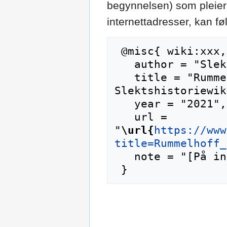
begynnelsen) som pleier 
internettadresser, kan f
 @misc{ wiki:xxx,

   author = "Slektshistoriewiki",

   title = "Rummelhoff (slekt) --- 
Slektshistoriewik
   year = "2021",

   url = 
"
\url{
https://www
title=Rummelhoff_
   note = "[På internett; besøkt 7-august-2026]"
