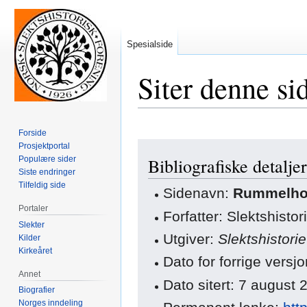
Spesialside
Siter denne si
Forside
Hopp
Hopp
Prosjektportal
Populære sider
Bibliografiske detaljer
til
til
Siste endringer
navigering
søk
Tilfeldig side
Sidenavn:
Rummelhoff
Portaler
Forfatter: Slektshisto
Slekter
Utgiver:
Slektshistori
Kilder
Kirkeåret
Dato for forrige ver
Annet
Dato sitert: 7 august
Biografier
Norges inndeling