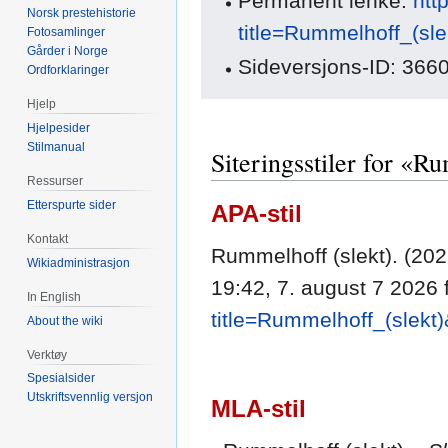
Permanent lenke:
htt
Norsk prestehistorie
title=Rummelhoff_(sl
Fotosamlinger
Gårder i Norge
Sideversjons-ID: 366
Ordforklaringer
Hjelp
Hjelpesider
Stilmanual
Siteringsstiler for «R
Ressurser
Etterspurte sider
APA-stil
Kontakt
Rummelhoff (slekt). (20
Wikiadministrasjon
19:42, 7. august 7 2026 
In English
title=Rummelhoff_(slekt
About the wiki
Verktøy
Spesialsider
Utskriftsvennlig versjon
MLA-stil