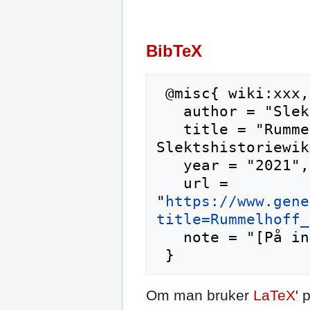
BibTeX
 @misc{ wiki:xxx,

   author = "Slektshistoriewiki",

   title = "Rummelhoff (slekt) --- 
Slektshistoriewik
   year = "2021",

   url = 
"
https://www.gene
title=Rummelhoff_
   note = "[På internett; besøkt 7-august-2026]"

Om man bruker
LaTeX
' 