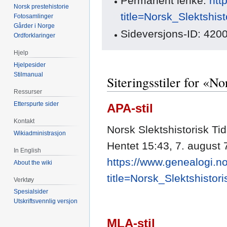
Permanent lenke:
htt
Norsk prestehistorie
title=Norsk_Slektshis
Fotosamlinger
Gårder i Norge
Sideversjons-ID: 420
Ordforklaringer
Hjelp
Hjelpesider
Stilmanual
Siteringsstiler for «No
Ressurser
Etterspurte sider
APA-stil
Kontakt
Norsk Slektshistorisk Tids
Wikiadministrasjon
Hentet 15:43, 7. august 
In English
https://www.genealogi.no
About the wiki
title=Norsk_Slektshistor
Verktøy
Spesialsider
Utskriftsvennlig versjon
MLA-stil