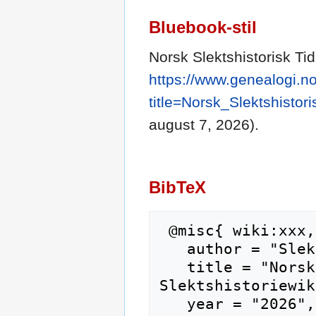
Bluebook-stil
Norsk Slektshistorisk Tids
https://www.genealogi.no
title=Norsk_Slektshistor
august 7, 2026).
BibTeX
 @misc{ wiki:xxx,

   author = "Slektshistoriewiki",

   title = "Norsk Slektshistorisk Tidsskrift --- 
Slektshistoriewik
   year = "2026",
