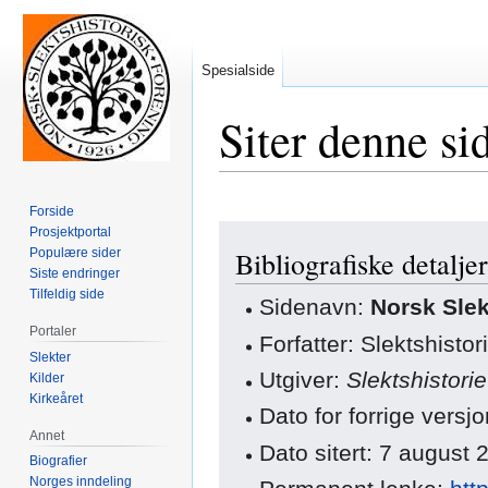
Spesialside
Siter denne si
Forside
Hopp
Hopp
Prosjektportal
Populære sider
Bibliografiske detaljer
til
til
Siste endringer
navigering
søk
Tilfeldig side
Sidenavn:
Norsk Slek
Portaler
Forfatter: Slektshisto
Slekter
Utgiver:
Slektshistori
Kilder
Kirkeåret
Dato for forrige versj
Annet
Dato sitert: 7 august
Biografier
Norges inndeling