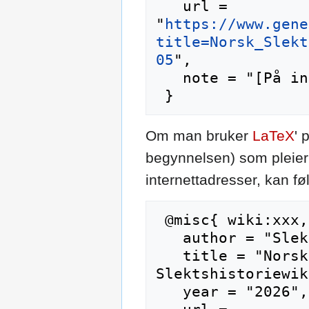
   url = 
"
https://www.gene
title=Norsk_Slekt
05
",

   note = "[På internett; besøkt 7-august-2026]"

Om man bruker
LaTeX
' 
begynnelsen) som pleier 
internettadresser, kan f
 @misc{ wiki:xxx,

   author = "Slektshistoriewiki",

   title = "Norsk Slektshistorisk Tidsskrift --- 
Slektshistoriewik
   year = "2026",
