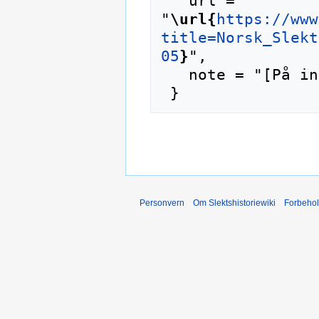
   url = 
"
\url{
https://www
title=Norsk_Slekt
05
}
",

   note = "[På internett; besøkt 7-august-2026]"

Personvern
Om Slektshistoriewiki
Forbeho