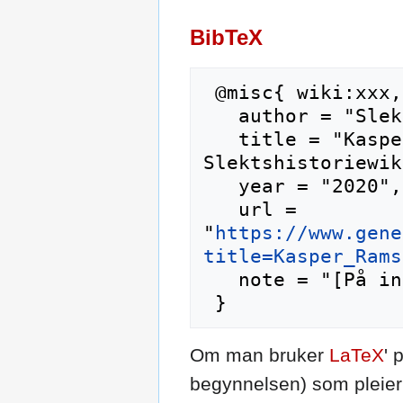
BibTeX
 @misc{ wiki:xxx,

   author = "Slektshistoriewiki",

   title = "Kasper Ramsland --- 
Slektshistoriewik
   year = "2020",

   url = 
"
https://www.gene
title=Kasper_Rams
   note = "[På internett; besøkt 9-august-2026]"

Om man bruker
LaTeX
' 
begynnelsen) som pleier 