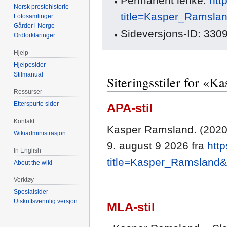
Permanent lenke:
htt
Norsk prestehistorie
title=Kasper_Ramsla
Fotosamlinger
Gårder i Norge
Sideversjons-ID: 330
Ordforklaringer
Hjelp
Hjelpesider
Stilmanual
Siteringsstiler for «
Ressurser
Etterspurte sider
APA-stil
Kontakt
Kasper Ramsland. (2020
Wikiadministrasjon
9. august 9 2026 fra
htt
In English
title=Kasper_Ramsland&
About the wiki
Verktøy
Spesialsider
Utskriftsvennlig versjon
MLA-stil