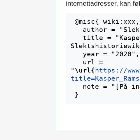
internettadresser, kan f
 @misc{ wiki:xxx,

   author = "Slektshistoriewiki",

   title = "Kasper Ramsland --- 
Slektshistoriewik
   year = "2020",

   url = 
"
\url{
https://www
title=Kasper_Rams
   note = "[På internett; besøkt 9-august-2026]"
