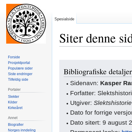
Spesialside
Siter denne si
Forside
Hopp
Hopp
Prosjektportal
Populære sider
Bibliografiske detaljer
til
til
Siste endringer
navigering
søk
Tilfeldig side
Sidenavn:
Kasper R
Portaler
Forfatter: Slektshisto
Slekter
Utgiver:
Slektshistori
Kilder
Kirkeåret
Dato for forrige vers
Annet
Dato sitert: 9 august
Biografier
Norges inndeling