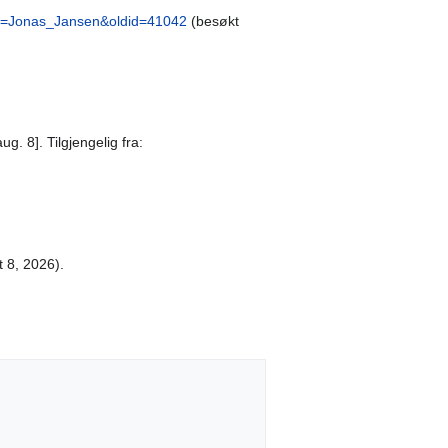
tle=Jonas_Jansen&oldid=41042
(besøkt
g. 8]. Tilgjengelig fra:
t 8, 2026).