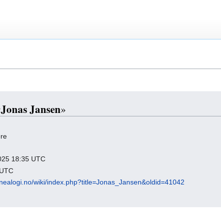
Jonas Jansen
«
»
ere
 2025 18:35 UTC
6 UTC
nealogi.no/wiki/index.php?title=Jonas_Jansen&oldid=41042