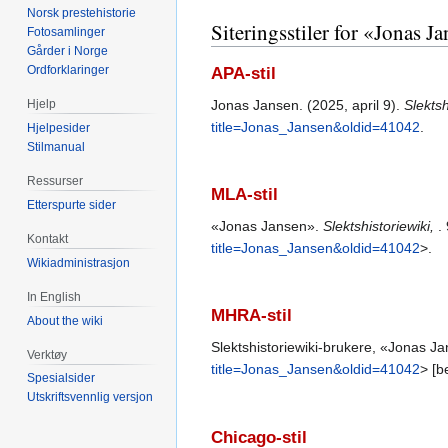
Norsk prestehistorie
Siteringsstiler for «Jonas J
Fotosamlinger
Gårder i Norge
Ordforklaringer
APA-stil
Jonas Jansen. (2025, april 9).
Slektsh
Hjelp
title=Jonas_Jansen&oldid=41042
.
Hjelpesider
Stilmanual
Ressurser
MLA-stil
Etterspurte sider
«Jonas Jansen».
Slektshistoriewiki,
.
Kontakt
title=Jonas_Jansen&oldid=41042
>.
Wikiadministrasjon
In English
MHRA-stil
About the wiki
Slektshistoriewiki-brukere, «Jonas J
Verktøy
title=Jonas_Jansen&oldid=41042
> [b
Spesialsider
Utskriftsvennlig versjon
Chicago-stil