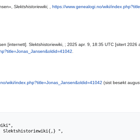
ansen»,
Slektshistoriewiki, ,
https://www.genealogi.no/wiki/index.php?ti
n [internett]. Slektshistoriewiki, ; 2025 apr. 9, 18:35 UTC [sitert 2026 au
.php?title=Jonas_Jansen&oldid=41042
.
.no/wiki/index.php?title=Jonas_Jansen&oldid=41042
(sist besøkt augus