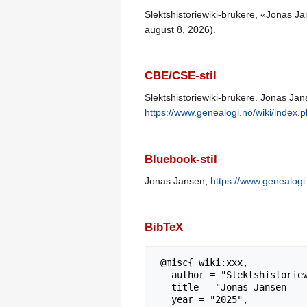
Slektshistoriewiki-brukere, «Jonas J
august 8, 2026).
CBE/CSE-stil
Slektshistoriewiki-brukere. Jonas Janse
https://www.genealogi.no/wiki/index
Bluebook-stil
Jonas Jansen,
https://www.genealogi
BibTeX
 @misc{ wiki:xxx,

   author = "Slektshistoriewiki",

   title = "Jonas Jansen --- Slektshistoriewiki{,} ",

   year = "2025",
