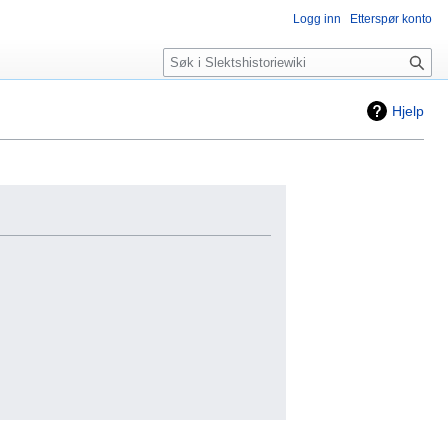
Logg inn
Etterspør konto
Søk
Hjelp