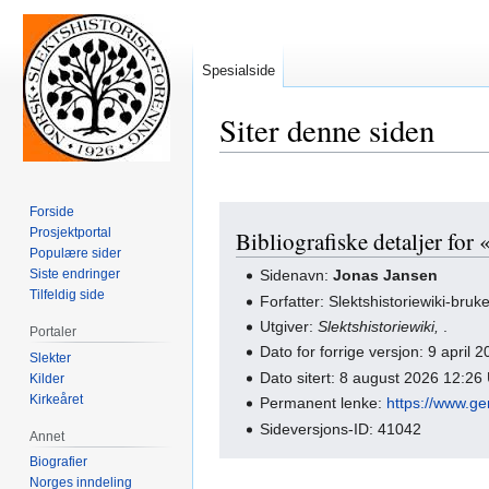
Spesialside
Siter denne siden
Forside
Hopp
Hopp
Prosjektportal
Bibliografiske detaljer for 
til
til
Populære sider
navigering
søk
Siste endringer
Sidenavn:
Jonas Jansen
Tilfeldig side
Forfatter: Slektshistoriewiki-bruk
Utgiver:
Slektshistoriewiki,
.
Portaler
Dato for forrige versjon: 9 april
Slekter
Dato sitert: 8 august 2026 12:2
Kilder
Kirkeåret
Permanent lenke:
https://www.ge
Sideversjons-ID: 41042
Annet
Biografier
Norges inndeling