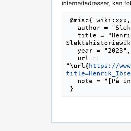
internettadresser, kan f
 @misc{ wiki:xxx,

   author = "Slektshistoriewiki",

   title = "Henrik Ibsen --- 
Slektshistoriewik
   year = "2023",

   url = 
"
\url{
https://www
title=Henrik_Ibse
   note = "[På internett; besøkt 8-august-2026]"
