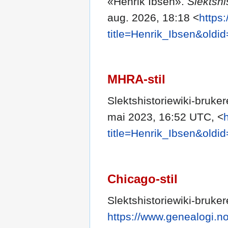
«Henrik Ibsen».
Slektshi
aug. 2026, 18:18 <
https
title=Henrik_Ibsen&oldi
MHRA-stil
Slektshistoriewiki-bruke
mai 2023, 16:52 UTC, <
title=Henrik_Ibsen&oldi
Chicago-stil
Slektshistoriewiki-bruke
https://www.genealogi.no