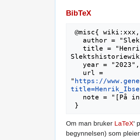
BibTeX
 @misc{ wiki:xxx,

   author = "Slektshistoriewiki",

   title = "Henrik Ibsen --- 
Slektshistoriewik
   year = "2023",

   url = 
"
https://www.gene
title=Henrik_Ibse
   note = "[På internett; besøkt 8-august-2026]"

Om man bruker
LaTeX
' 
begynnelsen) som pleier 