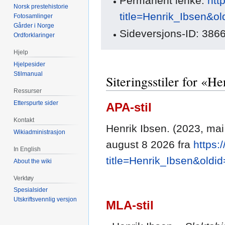
Permanent lenke:
htt
Norsk prestehistorie
title=Henrik_Ibsen&o
Fotosamlinger
Gårder i Norge
Sideversjons-ID: 386
Ordforklaringer
Hjelp
Hjelpesider
Stilmanual
Siteringsstiler for «H
Ressurser
Etterspurte sider
APA-stil
Kontakt
Henrik Ibsen. (2023, mai
Wikiadministrasjon
august 8 2026 fra
https:
In English
title=Henrik_Ibsen&oldi
About the wiki
Verktøy
Spesialsider
Utskriftsvennlig versjon
MLA-stil