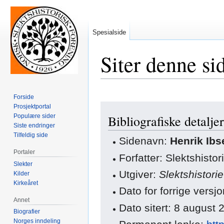
Spesialside
Siter denne si
Forside
Hopp
Hopp
Prosjektportal
Populære sider
Bibliografiske detaljer
til
til
Siste endringer
navigering
søk
Tilfeldig side
Sidenavn:
Henrik Ibs
Portaler
Forfatter: Slektshisto
Slekter
Utgiver:
Slektshistori
Kilder
Kirkeåret
Dato for forrige vers
Annet
Dato sitert: 8 august
Biografier
Norges inndeling