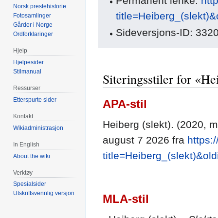
Permanent lenke:
htt
Norsk prestehistorie
title=Heiberg_(slekt)
Fotosamlinger
Gårder i Norge
Sideversjons-ID: 332
Ordforklaringer
Hjelp
Hjelpesider
Stilmanual
Siteringsstiler for «He
Ressurser
Etterspurte sider
APA-stil
Kontakt
Heiberg (slekt). (2020, m
Wikiadministrasjon
august 7 2026 fra
https:
In English
title=Heiberg_(slekt)&ol
About the wiki
Verktøy
Spesialsider
Utskriftsvennlig versjon
MLA-stil