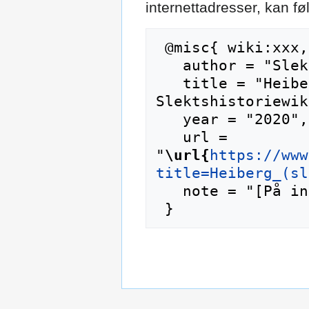
internettadresser, kan f
 @misc{ wiki:xxx,

   author = "Slektshistoriewiki",

   title = "Heiberg (slekt) --- 
Slektshistoriewik
   year = "2020",

   url = 
"
\url{
https://www
title=Heiberg_(sl
   note = "[På internett; besøkt 7-august-2026]"
