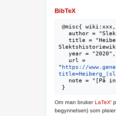
BibTeX
 @misc{ wiki:xxx,

   author = "Slektshistoriewiki",

   title = "Heiberg (slekt) --- 
Slektshistoriewik
   year = "2020",

   url = 
"
https://www.gene
title=Heiberg_(sl
   note = "[På internett; besøkt 7-august-2026]"

Om man bruker
LaTeX
' 
begynnelsen) som pleier 