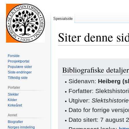
Spesialside
Siter denne si
Forside
Hopp
Hopp
Prosjektportal
Populære sider
Bibliografiske detaljer
til
til
Siste endringer
navigering
søk
Tilfeldig side
Sidenavn:
Heiberg (s
Portaler
Forfatter: Slektshisto
Slekter
Utgiver:
Slektshistori
Kilder
Kirkeåret
Dato for forrige vers
Annet
Dato sitert: 7 august
Biografier
Norges inndeling