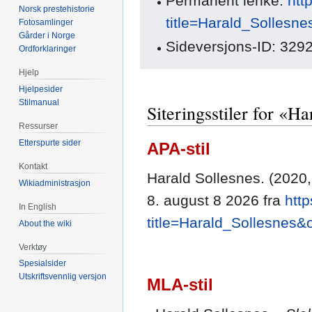
Permanent lenke:
htt
Norsk prestehistorie
title=Harald_Sollesn
Fotosamlinger
Gårder i Norge
Sideversjons-ID: 329
Ordforklaringer
Hjelp
Hjelpesider
Stilmanual
Siteringsstiler for «H
Ressurser
Etterspurte sider
APA-stil
Kontakt
Harald Sollesnes. (2020
Wikiadministrasjon
8. august 8 2026 fra
htt
In English
title=Harald_Sollesnes&
About the wiki
Verktøy
Spesialsider
Utskriftsvennlig versjon
MLA-stil