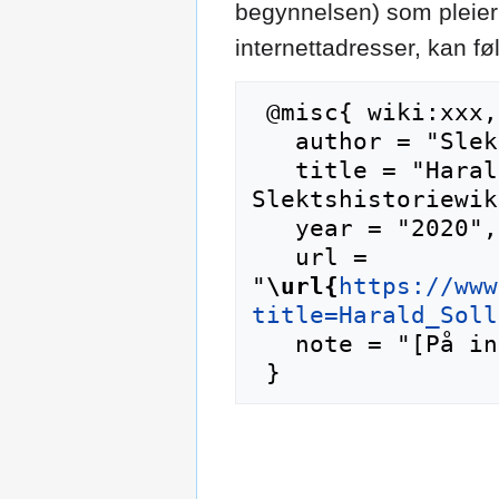
begynnelsen) som pleier 
internettadresser, kan f
 @misc{ wiki:xxx,

   author = "Slektshistoriewiki",

   title = "Harald Sollesnes --- 
Slektshistoriewik
   year = "2020",

   url = 
"
\url{
https://www
title=Harald_Soll
   note = "[På internett; besøkt 8-august-2026]"
