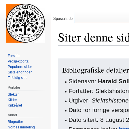
Spesialside
Siter denne si
Forside
Hopp
Hopp
Prosjektportal
Populære sider
Bibliografiske detaljer
til
til
Siste endringer
navigering
søk
Tilfeldig side
Sidenavn:
Harald Sol
Portaler
Forfatter: Slektshisto
Slekter
Utgiver:
Slektshistori
Kilder
Kirkeåret
Dato for forrige vers
Annet
Dato sitert: 8 august
Biografier
Norges inndeling