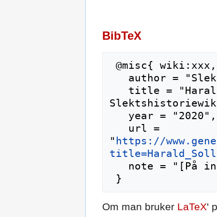
BibTeX
 @misc{ wiki:xxx,

   author = "Slektshistoriewiki",

   title = "Harald Sollesnes --- 
Slektshistoriewik
   year = "2020",

   url = 
"
https://www.gene
title=Harald_Soll
   note = "[På internett; besøkt 8-august-2026]"

Om man bruker
LaTeX
' 