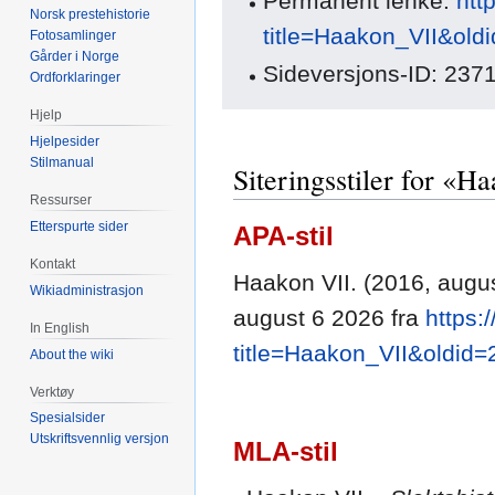
Permanent lenke:
htt
Norsk prestehistorie
title=Haakon_VII&old
Fotosamlinger
Gårder i Norge
Sideversjons-ID: 237
Ordforklaringer
Hjelp
Hjelpesider
Stilmanual
Siteringsstiler for «H
Ressurser
Etterspurte sider
APA-stil
Kontakt
Haakon VII. (2016, augu
Wikiadministrasjon
august 6 2026 fra
https:
In English
title=Haakon_VII&oldid
About the wiki
Verktøy
Spesialsider
Utskriftsvennlig versjon
MLA-stil