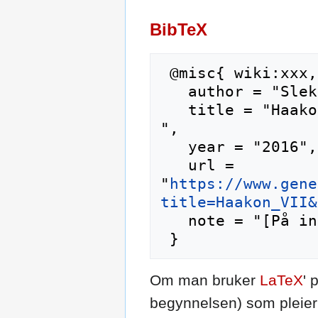
BibTeX
 @misc{ wiki:xxx,

   author = "Slektshistoriewiki",

   title = "Haakon VII --- Slektshistoriewiki{,} 
",

   year = "2016",

   url = 
"
https://www.gene
title=Haakon_VII&
   note = "[På internett; besøkt 6-august-2026]"

Om man bruker
LaTeX
' 
begynnelsen) som pleier 