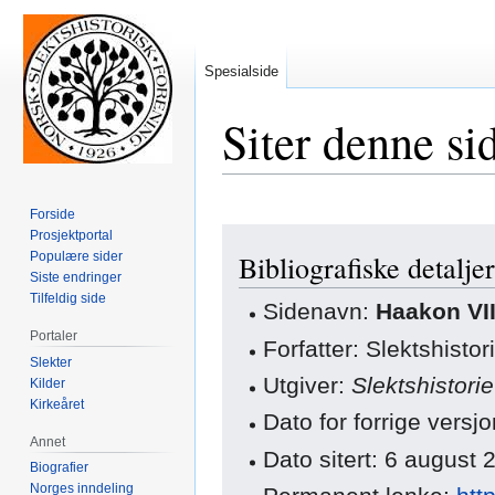
Spesialside
Siter denne si
Forside
Hopp
Hopp
Prosjektportal
Populære sider
Bibliografiske detaljer
til
til
Siste endringer
navigering
søk
Tilfeldig side
Sidenavn:
Haakon VI
Portaler
Forfatter: Slektshisto
Slekter
Utgiver:
Slektshistori
Kilder
Kirkeåret
Dato for forrige vers
Annet
Dato sitert: 6 august
Biografier
Norges inndeling