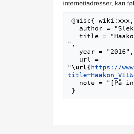
internettadresser, kan f
 @misc{ wiki:xxx,

   author = "Slektshistoriewiki",

   title = "Haakon VII --- Slektshistoriewiki{,} 
",

   year = "2016",

   url = 
"
\url{
https://www
title=Haakon_VII&
   note = "[På internett; besøkt 6-august-2026]"
