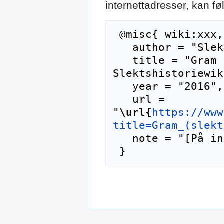
internettadresser, kan f
 @misc{ wiki:xxx,

   author = "Slektshistoriewiki",

   title = "Gram (slekt) --- 
Slektshistoriewik
   year = "2016",

   url = 
"
\url{
https://www
title=Gram_(slekt
   note = "[På internett; besøkt 9-august-2026]"
