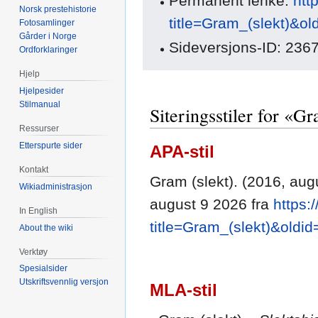
Permanent lenke:
htt
Norsk prestehistorie
title=Gram_(slekt)&o
Fotosamlinger
Gårder i Norge
Sideversjons-ID: 236
Ordforklaringer
Hjelp
Hjelpesider
Stilmanual
Siteringsstiler for «Gr
Ressurser
Etterspurte sider
APA-stil
Kontakt
Gram (slekt). (2016, aug
Wikiadministrasjon
august 9 2026 fra
https:
In English
title=Gram_(slekt)&oldi
About the wiki
Verktøy
Spesialsider
Utskriftsvennlig versjon
MLA-stil