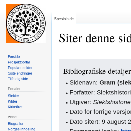
Spesialside
Siter denne si
Forside
Hopp
Hopp
Prosjektportal
Populære sider
Bibliografiske detaljer
til
til
Siste endringer
navigering
søk
Tilfeldig side
Sidenavn:
Gram (slek
Portaler
Forfatter: Slektshisto
Slekter
Utgiver:
Slektshistori
Kilder
Kirkeåret
Dato for forrige vers
Annet
Dato sitert: 9 august
Biografier
Norges inndeling