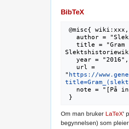
BibTeX
 @misc{ wiki:xxx,

   author = "Slektshistoriewiki",

   title = "Gram (slekt) --- 
Slektshistoriewik
   year = "2016",

   url = 
"
https://www.gene
title=Gram_(slekt
   note = "[På internett; besøkt 9-august-2026]"

Om man bruker
LaTeX
' 
begynnelsen) som pleier 