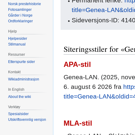
Permanent lenke:
htt
Norsk prestehistorie
title=Genea-LAN&old
Fotosamlinger
Gårder i Norge
Sideversjons-ID: 414
Ordforklaringer
Hjelp
Hjelpesider
Stilmanual
Siteringsstiler for «
Ressurser
Etterspurte sider
APA-stil
Kontakt
Genea-LAN. (2025, nov
Wikiadministrasjon
6. august 6 2026 fra
htt
In English
title=Genea-LAN&oldid=
About the wiki
Verktøy
Spesialsider
Utskriftsvennlig versjon
MLA-stil