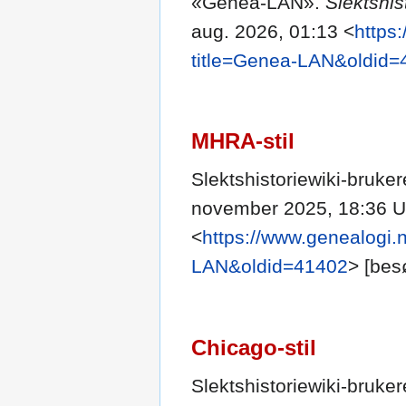
«Genea-LAN».
Slektshis
aug. 2026, 01:13 <
https
title=Genea-LAN&oldid=
MHRA-stil
Slektshistoriewiki-bruk
november 2025, 18:36 
<
https://www.genealogi.
LAN&oldid=41402
> [bes
Chicago-stil
Slektshistoriewiki-bruk