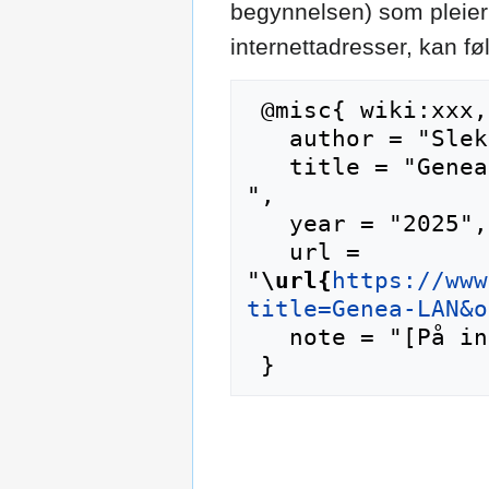
begynnelsen) som pleier 
internettadresser, kan f
 @misc{ wiki:xxx,

   author = "Slektshistoriewiki",

   title = "Genea-LAN --- Slektshistoriewiki{,} 
",

   year = "2025",

   url = 
"
\url{
https://www
title=Genea-LAN&o
   note = "[På internett; besøkt 6-august-2026]"
