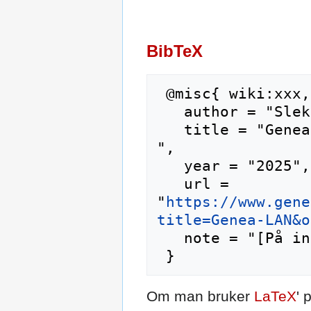
BibTeX
 @misc{ wiki:xxx,

   author = "Slektshistoriewiki",

   title = "Genea-LAN --- Slektshistoriewiki{,} 
",

   year = "2025",

   url = 
"
https://www.gene
title=Genea-LAN&o
   note = "[På internett; besøkt 6-august-2026]"

Om man bruker
LaTeX
' 