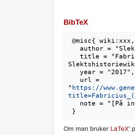
BibTeX
 @misc{ wiki:xxx,

   author = "Slektshistoriewiki",

   title = "Fabricius (slekt) --- 
Slektshistoriewik
   year = "2017",

   url = 
"
https://www.gene
title=Fabricius_(
   note = "[På internett; besøkt 7-august-2026]"

Om man bruker
LaTeX
' 