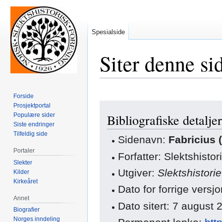
Spesialside
Siter denne si
Forside
Hopp
Hopp
Prosjektportal
Populære sider
Bibliografiske detaljer
til
til
Siste endringer
navigering
søk
Tilfeldig side
Sidenavn:
Fabricius (
Portaler
Forfatter: Slektshisto
Slekter
Utgiver:
Slektshistori
Kilder
Kirkeåret
Dato for forrige ver
Annet
Dato sitert: 7 august
Biografier
Norges inndeling