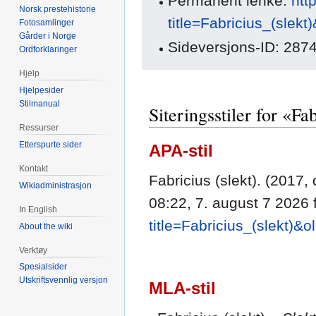
Permanent lenke:
htt
Norsk prestehistorie
title=Fabricius_(slek
Fotosamlinger
Gårder i Norge
Sideversjons-ID: 287
Ordforklaringer
Hjelp
Hjelpesider
Stilmanual
Siteringsstiler for «Fa
Ressurser
Etterspurte sider
APA-stil
Kontakt
Fabricius (slekt). (2017
Wikiadministrasjon
08:22, 7. august 7 2026 
In English
title=Fabricius_(slekt)&
About the wiki
Verktøy
Spesialsider
Utskriftsvennlig versjon
MLA-stil