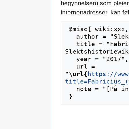
begynnelsen) som pleier 
internettadresser, kan f
 @misc{ wiki:xxx,

   author = "Slektshistoriewiki",

   title = "Fabricius (slekt) --- 
Slektshistoriewik
   year = "2017",

   url = 
"
\url{
https://www
title=Fabricius_(
   note = "[På internett; besøkt 7-august-2026]"
