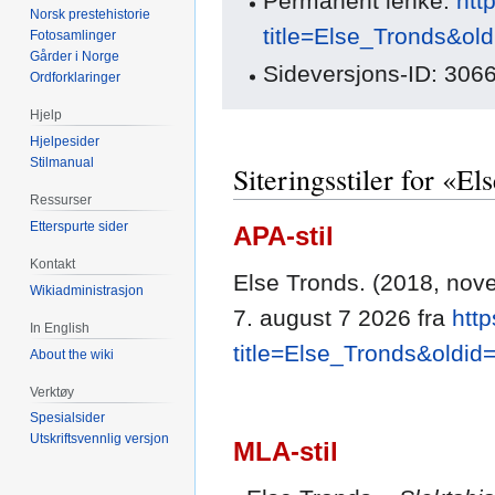
Permanent lenke:
htt
Norsk prestehistorie
title=Else_Tronds&ol
Fotosamlinger
Gårder i Norge
Sideversjons-ID: 306
Ordforklaringer
Hjelp
Hjelpesider
Stilmanual
Siteringsstiler for «El
Ressurser
Etterspurte sider
APA-stil
Kontakt
Else Tronds. (2018, nov
Wikiadministrasjon
7. august 7 2026 fra
htt
In English
title=Else_Tronds&oldid
About the wiki
Verktøy
Spesialsider
Utskriftsvennlig versjon
MLA-stil