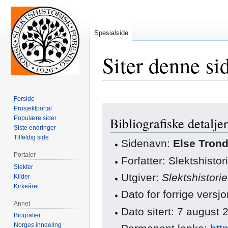
Spesialside
Siter denne si
Forside
Hopp
Hopp
Prosjektportal
Populære sider
Bibliografiske detaljer
til
til
Siste endringer
navigering
søk
Tilfeldig side
Sidenavn:
Else Tron
Portaler
Forfatter: Slektshisto
Slekter
Utgiver:
Slektshistori
Kilder
Kirkeåret
Dato for forrige vers
Annet
Dato sitert: 7 august
Biografier
Norges inndeling