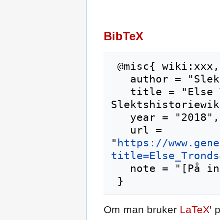
BibTeX
 @misc{ wiki:xxx,

   author = "Slektshistoriewiki",

   title = "Else Tronds --- 
Slektshistoriewik
   year = "2018",

   url = 
"
https://www.gene
title=Else_Tronds
   note = "[På internett; besøkt 7-august-2026]"

Om man bruker
LaTeX
' 