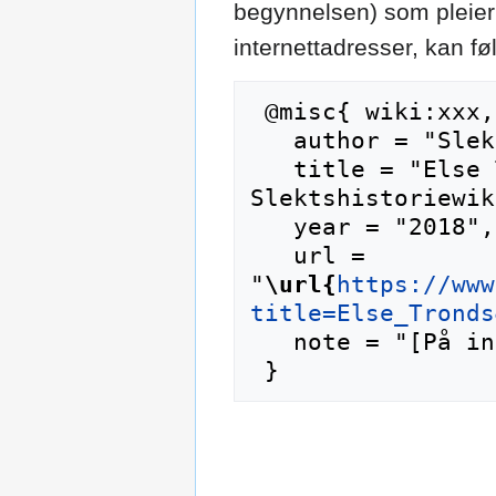
begynnelsen) som pleier 
internettadresser, kan f
 @misc{ wiki:xxx,

   author = "Slektshistoriewiki",

   title = "Else Tronds --- 
Slektshistoriewik
   year = "2018",

   url = 
"
\url{
https://www
title=Else_Tronds
   note = "[På internett; besøkt 7-august-2026]"
