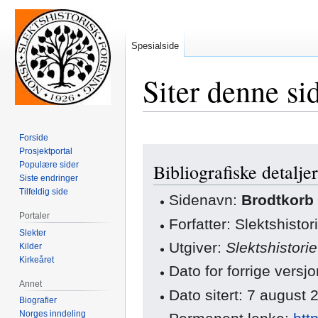
Spesialside
Siter denne si
Forside
Hopp
Hopp
Prosjektportal
Populære sider
Bibliografiske detaljer
til
til
Siste endringer
navigering
søk
Tilfeldig side
Sidenavn:
Brodtkorb 
Portaler
Forfatter: Slektshisto
Slekter
Utgiver:
Slektshistori
Kilder
Kirkeåret
Dato for forrige versj
Annet
Dato sitert: 7 august
Biografier
Norges inndeling