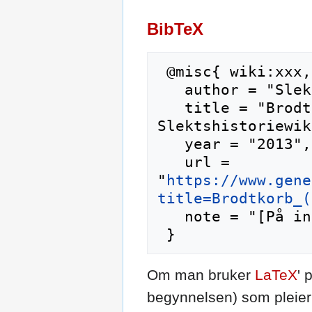
BibTeX
 @misc{ wiki:xxx,

   author = "Slektshistoriewiki",

   title = "Brodtkorb (slekt) --- 
Slektshistoriewik
   year = "2013",

   url = 
"
https://www.gene
title=Brodtkorb_(
   note = "[På internett; besøkt 7-august-2026]"

Om man bruker
LaTeX
' 
begynnelsen) som pleier 