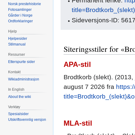
Permanent lenke:
htt
Norsk prestehistorie
title=Brodtkorb_(slek
Fotosamlinger
Gårder i Norge
Sideversjons-ID: 561
Ordforklaringer
Hjelp
Hjelpesider
Stilmanual
Siteringsstiler for «Br
Ressurser
Etterspurte sider
APA-stil
Kontakt
Brodtkorb (slekt). (2013, 
Wikiadministrasjon
august 7 2026 fra
https:
In English
title=Brodtkorb_(slekt)&
About the wiki
Verktøy
Spesialsider
Utskriftsvennlig versjon
MLA-stil