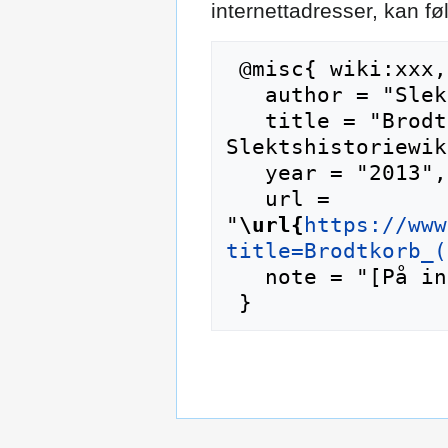
internettadresser, kan f
 @misc{ wiki:xxx,

   author = "Slektshistoriewiki",

   title = "Brodtkorb (slekt) --- 
Slektshistoriewik
   year = "2013",

   url = 
"
\url{
https://www
title=Brodtkorb_(
   note = "[På internett; besøkt 7-august-2026]"
