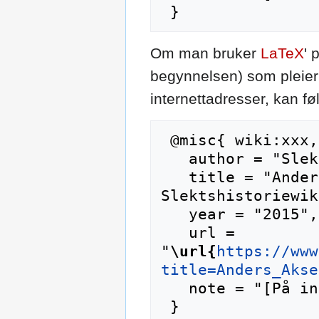
Om man bruker
LaTeX
' 
begynnelsen) som pleier 
internettadresser, kan f
 @misc{ wiki:xxx,

   author = "Slektshistoriewiki",

   title = "Anders Akselsson Helvik --- 
Slektshistoriewik
   year = "2015",

   url = 
"
\url{
https://www
title=Anders_Akse
   note = "[På internett; besøkt 7-august-2026]"
