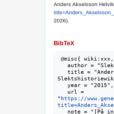
Anders Akselsson Helvi
title=Anders_Akselsson
2026).
BibTeX
 @misc{ wiki:xxx,

   author = "Slektshistoriewiki",

   title = "Anders Akselsson Helvik --- 
Slektshistoriewik
   year = "2015",

   url = 
"
https://www.gene
title=Anders_Akse
   note = "[På internett; besøkt 7-august-2026]"
