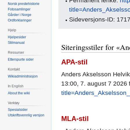
Permanent lenke:
htt
Norsk prestehistorie
title=Anders_Akselss
Fotosamlinger
Gårder i Norge
Sideversjons-ID: 171
Ordforklaringer
Hjelp
Hjelpesider
Stilmanual
Siteringsstiler for «A
Ressurser
Etterspurte sider
APA-stil
Kontakt
Anders Akselsson Helvik
Wikiadministrasjon
13:00, 7. august 7 2026 
In English
title=Anders_Akselsson
About the wiki
Verktøy
Spesialsider
Utskriftsvennlig versjon
MLA-stil