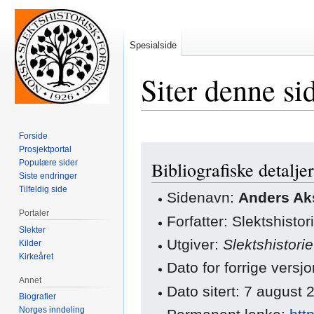
Spesialside
Siter denne si
Forside
Hopp
Hopp
Prosjektportal
Populære sider
Bibliografiske detaljer
til
til
Siste endringer
navigering
søk
Tilfeldig side
Sidenavn:
Anders Ak
Portaler
Forfatter: Slektshisto
Slekter
Utgiver:
Slektshistori
Kilder
Kirkeåret
Dato for forrige vers
Annet
Dato sitert: 7 august
Biografier
Norges inndeling