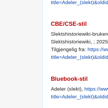
title=Adeler_(slekt)&old
CBE/CSE-stil
Slektshistoriewiki-brukere
Slektshistoriewiki, ; 202
Tilgjengelig fra:
https://
title=Adeler_(slekt)&old
Bluebook-stil
Adeler (slekt),
https://w
title=Adeler_(slekt)&old