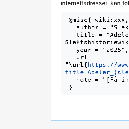
internettadresser, kan f
 @misc{ wiki:xxx,

   author = "Slektshistoriewiki",

   title = "Adeler (slekt) --- 
Slektshistoriewik
   year = "2025",

   url = 
"
\url{
https://www
title=Adeler_(sle
   note = "[På internett; besøkt 6-august-2026]"
