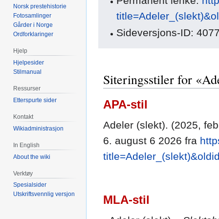
Permanent lenke:
htt
Norsk prestehistorie
title=Adeler_(slekt)&
Fotosamlinger
Gårder i Norge
Sideversjons-ID: 407
Ordforklaringer
Hjelp
Hjelpesider
Stilmanual
Siteringsstiler for «Ad
Ressurser
Etterspurte sider
APA-stil
Kontakt
Adeler (slekt). (2025, fe
Wikiadministrasjon
6. august 6 2026 fra
htt
In English
title=Adeler_(slekt)&old
About the wiki
Verktøy
Spesialsider
Utskriftsvennlig versjon
MLA-stil