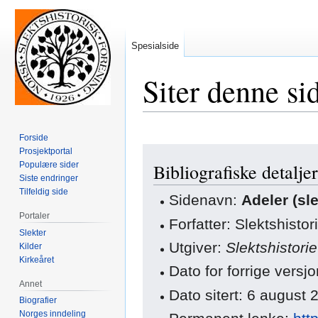
Spesialside
Siter denne si
Forside
Hopp
Hopp
Prosjektportal
Populære sider
Bibliografiske detaljer
til
til
Siste endringer
navigering
søk
Tilfeldig side
Sidenavn:
Adeler (sle
Portaler
Forfatter: Slektshisto
Slekter
Utgiver:
Slektshistori
Kilder
Kirkeåret
Dato for forrige vers
Annet
Dato sitert: 6 august
Biografier
Norges inndeling