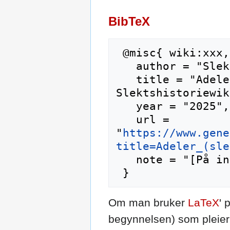
BibTeX
 @misc{ wiki:xxx,

   author = "Slektshistoriewiki",

   title = "Adeler (slekt) --- 
Slektshistoriewik
   year = "2025",

   url = 
"
https://www.gene
title=Adeler_(sle
   note = "[På internett; besøkt 6-august-2026]"

Om man bruker
LaTeX
' 
begynnelsen) som pleier 