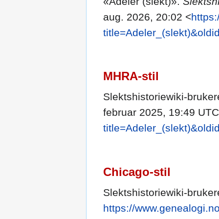
«Adeler (slekt)».
Slektsh
aug. 2026, 20:02 <
https
title=Adeler_(slekt)&old
MHRA-stil
Slektshistoriewiki-bruker
februar 2025, 19:49 UTC
title=Adeler_(slekt)&old
Chicago-stil
Slektshistoriewiki-bruker
https://www.genealogi.no